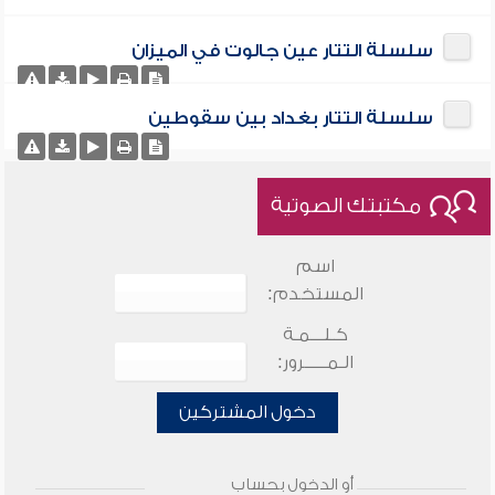
سلسلة التتار عين جالوت في الميزان
سلسلة التتار بغداد بين سقوطين
مكتبتك الصوتية
اسم
المستخدم:
كـلـــمـة
الـمـــــرور:
دخول المشتركين
أو الدخول بحساب