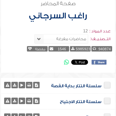
صفحة المحاضر
راغب السرجاني
عدد المواد :
12
التــصنـيــف:
940874
5985923
1546
مفضلة
سلسلة التتار بداية القصة
سلسلة التتار الاجتياح