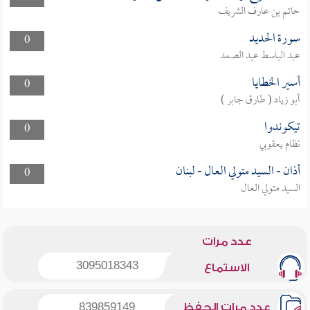
حاتم بن عارف الشريف
سورة الحديد
0
عبد الباسط عبد الصمد
أسير الخطايا
0
أبو زياد ( طارق جابر )
تيكوندوا
0
نظام يعقوبي
أذان - السيد متولي العال - لبنان
0
السيد متولي العال
عدد مرات
3095018343
الاستماع
عدد مرات الحفظ
839859149