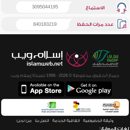
3095044195
الاستماع
عدد مرات الحفظ
840183219
جميع الحقوق محفوظة © 2026 - 1998 لشبكة إسلام ويب
وثيقة الخصوصية
اتفاقية الخدمة
اتصل بنا
من نحن
لغات الموقع: