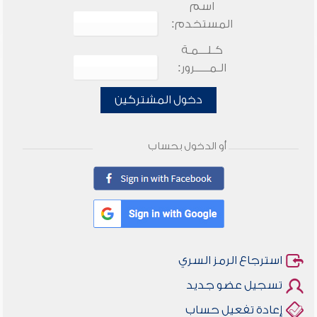
اسم
المستخدم:
كـلـــمـة
الـمـــــرور:
دخول المشتركين
أو الدخول بحساب
استرجاع الرمز السري
تسجيل عضو جديد
إعادة تفعيل حساب