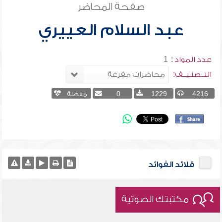
صفحة المحاضر
عبد السلام العييري
عدد المواد :
1
التــصنـيــف:
4216
1229
0
مفضلة
قلائد الفوائد
مكتبتك الصوتية