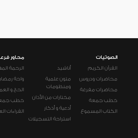
الصوتيات
محاور فرع
القرآن الكريم
أناشيد
الرحمة المه
محاضرات ودروس
متون علمية
واحة رمضان
ومنظومات
محاضرات مفرغة
الحج و العم
مختارات من الأذان
خطب جمعة
خطب جمع
أدعية و أذكار
الكتاب المسموع
القراءات ال
استراحة التسجيلات