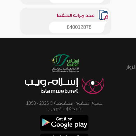
عدد مرات الحفظ
840012878
زوار
جميع الحقوق محفوظة © 2026 - 1998
لشبكة إسلام ويب