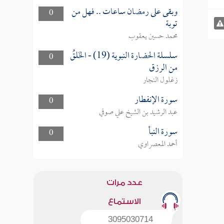
وبقى على رمضان ساعات .. فهل من
0
توبة
محمد حسين يعقوب
سلسلة الحضارة النبوية (19) - الخَلقُ
0
من الرزق
زغلول النجار
سورة الإنفطار
0
عبد الرشيد بن الشيخ علي صوفي
سورة النبأ
0
أحمد المعصراوي
عدد مرات
الاستماع
3095030714