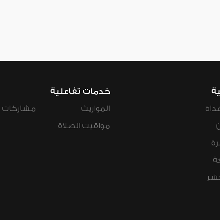
ية
خدمات تفاعلية
داة
المواريث
مشاركات ال
مواقيت الصلاة
رة
ة
عشر