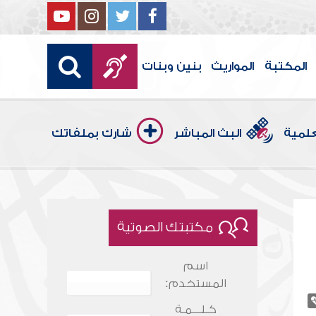
المكتبة
المواريث
بنين وبنات
علمية
البث المباشر
شارك بملفاتك
مكتبتك الصوتية
اسم
المستخدم:
كـلـــمـة