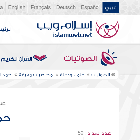
عربي
Español
Deutsch
Français
English
ia
الرئي
الصوتيات
القرآن الكريم
الصوتيات
علماء ودعاة
محاضرات مفرغة
حمد ا
صف
حم
عدد المواد :
50