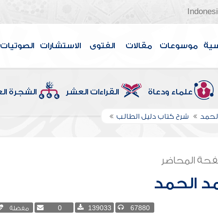
Indones
سية
موسوعات
مقالات
الفتوى
الاستشارات
الصوتيات
علماء ودعاة
القراءات العشر
الشجرة ال
لحمد
شرح كتاب دليل الطالب
حة المحاضر
د الحمد
67880
139033
0
مفضلة