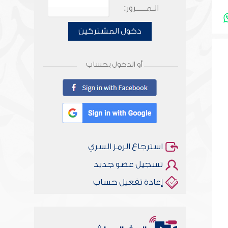
الـمـــــرور:
دخول المشتركين
أو الدخول بحساب
استرجاع الرمز السري
تسجيل عضو جديد
إعادة تفعيل حساب