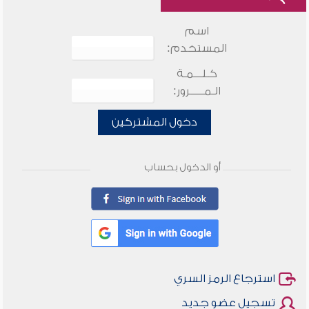
اسم
المستخدم:
كـلـــمـة
الـمـــــرور:
دخول المشتركين
أو الدخول بحساب
استرجاع الرمز السري
تسجيل عضو جديد