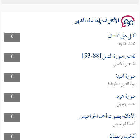
سلسلة محاضرات نفحات رمضانية 1444هـ
الأكثر استماعا لهذا الشهر
أقبل على نفسك
0
محمد المنجد
تفسير سورة النمل [88-93]
0
المنتصر الكتاني
سورة البينة
0
بهاء الدين الطوالبة
سورة هود
0
محمد جبريل
الأذان- بصوت أحمد الحراسيس
0
أحمد الحراسيس
أناشيد رمضان
0