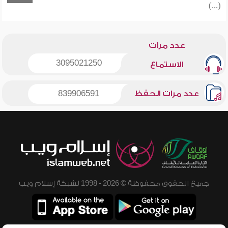
(...)
عدد مرات
3095021250
الاستماع
عدد مرات الحفظ
839906591
جميع الحقوق محفوظة © 2026 - 1998 لشبكة إسلام ويب