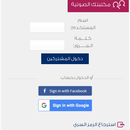
مكتبتك الصوتية
اسم
المستخدم:
كـلـــمـة
الـمـــــرور:
دخول المشتركين
أو الدخول بحساب
استرجاع الرمز السري