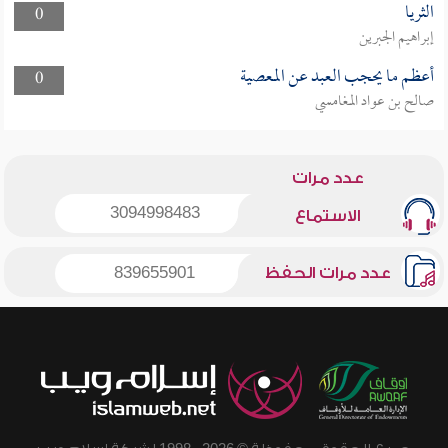
الثريا
0
إبراهيم الجبرين
أعظم ما يحجب العبد عن المعصية
0
صالح بن عواد المغامسي
عدد مرات
3094998483
الاستماع
عدد مرات الحفظ
839655901