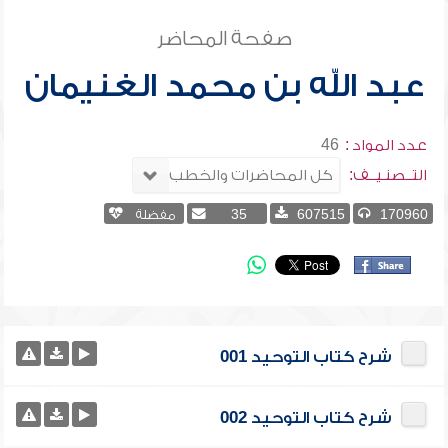
صفحة المحاضر
عبد الله بن محمد الغنيمان
عدد المواد :
46
التــصنـيــف:
170960
607515
35
مفضلة
شرح كتاب التوحيد 001
شرح كتاب التوحيد 002