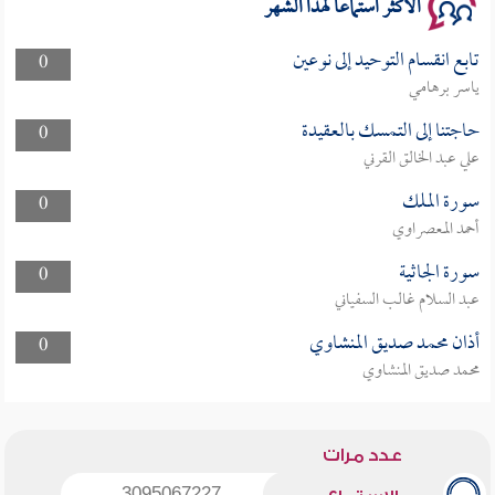
الأكثر استماعا لهذا الشهر
تابع انقسام التوحيد إلى نوعين
0
ياسر برهامي
حاجتنا إلى التمسك بالعقيدة
0
علي عبد الخالق القرني
سورة الملك
0
أحمد المعصراوي
سورة الجاثية
0
عبد السلام غالب السفياني
أذان محمد صديق المنشاوي
0
محمد صديق المنشاوي
عدد مرات
3095067227