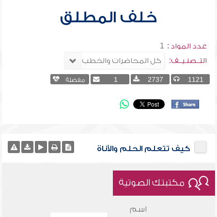
خلف المطلق
عدد المواد :
1
التــصنـيــف:
1121
2737
1
مفضلة
كيف تتعلم الحلم والأناة
مكتبتك الصوتية
اسم