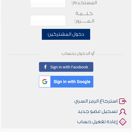
المستخدم:
كـلـــمـة
الـمـــــرور:
دخول المشتركين
أو الدخول بحساب
استرجاع الرمز السري
تسجيل عضو جديد
إعادة تفعيل حساب