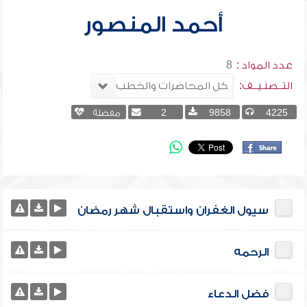
أحمد المنصور
عدد المواد :
8
التــصنـيــف:
4225
9858
2
مفضلة
سيول الغفران واستقبال شهر رمضان
الرحمه
فضل الدعاء