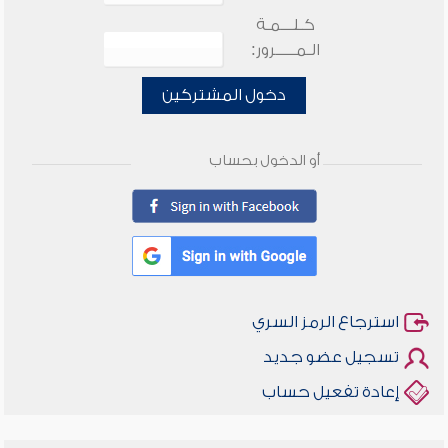
كـلـــمـة
الـمـــــرور:
دخول المشتركين
أو الدخول بحساب
استرجاع الرمز السري
تسجيل عضو جديد
إعادة تفعيل حساب