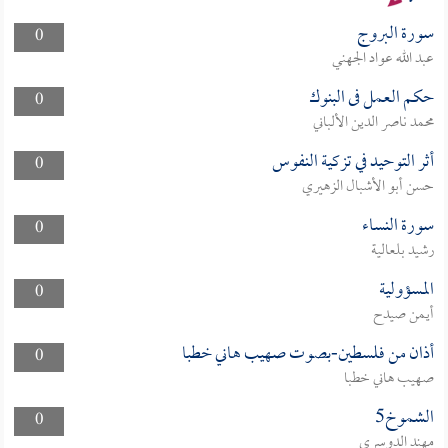
سورة البروج
0
عبد الله عواد الجهني
حكم العمل فى البنوك
0
محمد ناصر الدين الألباني
أثر التوحيد في تزكية النفوس
0
حسن أبو الأشبال الزهيري
سورة النساء
0
رشيد بلعالية
المسؤولية
0
أيمن صيدح
أذان من فلسطين-بصوت صهيب هاني خطبا
0
صهيب هاني خطبا
الشموخ5
0
مهند الدوسري