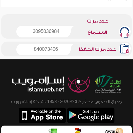
عدد مرات
3095036984
الاستماع
عدد مرات الحفظ
840073406
جميع الحقوق محفوظة © 2026 - 1998 لشبكة إسلام ويب