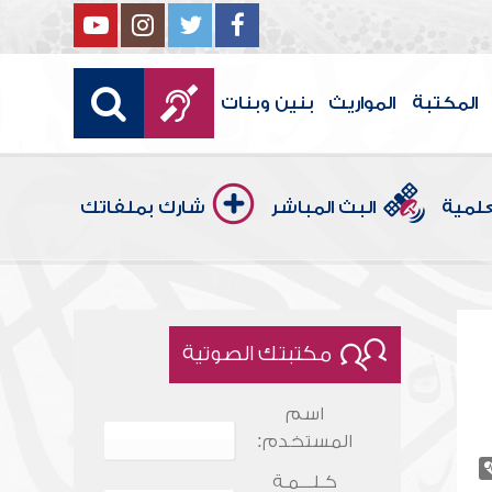
المكتبة
المواريث
بنين وبنات
علمية
البث المباشر
شارك بملفاتك
مكتبتك الصوتية
اسم
المستخدم:
كـلـــمـة