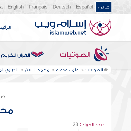
عربي
Español
Deutsch
Français
English
ia
الرئي
الصوتيات
القرآن الكريم
الصوتيات
علماء ودعاة
محمد الشيخ
الدراري ال
صف
محم
عدد المواد :
28