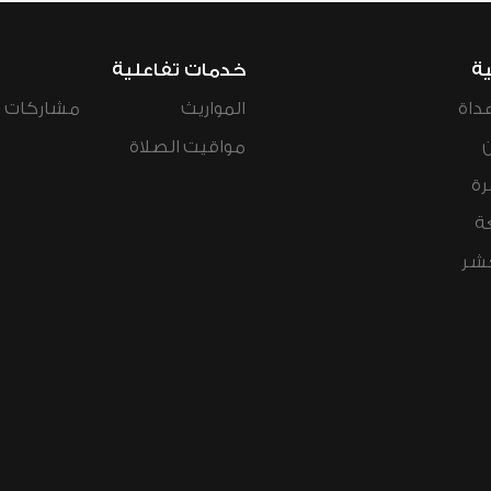
ية
خدمات تفاعلية
داة
المواريث
مشاركات ال
مواقيت الصلاة
رة
ة
عشر