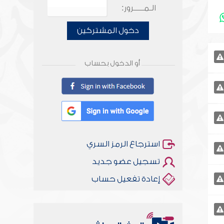
الـمـــــرور:
دخول المشتركين
أو الدخول بحساب
استرجاع الرمز السري
تسجيل عضو جديد
إعادة تفعيل حساب