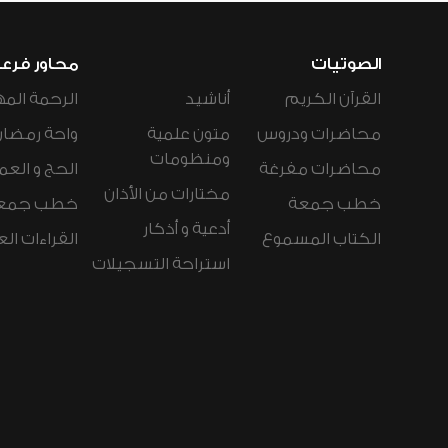
الصوتيات
محاور فرع
القرآن الكريم
أناشيد
الرحمة المه
محاضرات ودروس
متون علمية
واحة رمضان
ومنظومات
محاضرات مفرغة
الحج و العم
مختارات من الأذان
خطب جمعة
خطب جمع
أدعية و أذكار
الكتاب المسموع
القراءات ال
استراحة التسجيلات