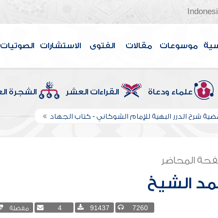
Indones
سية
موسوعات
مقالات
الفتوى
الاستشارات
الصوتيات
علماء ودعاة
القراءات العشر
الشجرة ال
مضية شرح الدرر البهية للإمام الشوكاني - كتاب الجهاد
حة المحاضر
د الشيخ
7260
91437
4
مفضلة