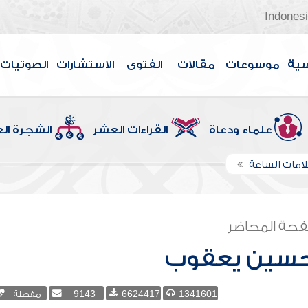
Indones
سية
موسوعات
مقالات
الفتوى
الاستشارات
الصوتيات
علماء ودعاة
القراءات العشر
الشجرة ال
امات الساعة
حة المحاضر
سين يعقوب
1341601
6624417
9143
مفضلة