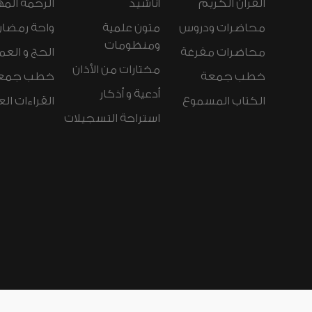
القرآن الكريم
أناشيد
الرحمة المه
محاضرات ودروس
متون علمية
واحة رمضان
ومنظومات
محاضرات مفرغة
الحج و العم
مختارات من الأذان
خطب جمعة
خطب جمع
أدعية و أذكار
الكتاب المسموع
القراءات ال
استراحة التسجيلات