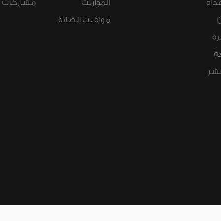
داة
المواريث
مشاركات ال
مواقيت الصلاة
رة
ة
عشر