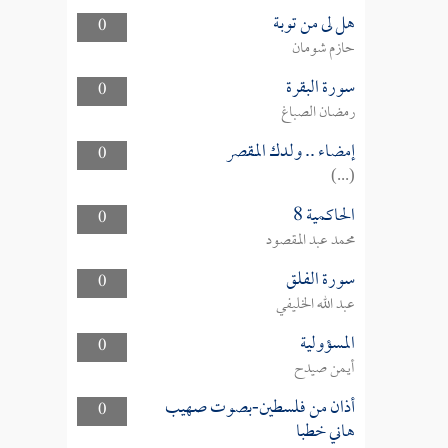
هل لى من توبة
0
حازم شومان
سورة البقرة
0
رمضان الصباغ
إمضاء .. ولدك المقصر
0
(...)
الحاكمية 8
0
محمد عبد المقصود
سورة الفلق
0
عبد الله الخليفي
المسؤولية
0
أيمن صيدح
أذان من فلسطين-بصوت صهيب
0
هاني خطبا