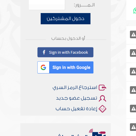
الـمـــــرور:
دخول المشتركين
أو الدخول بحساب
استرجاع الرمز السري
تسجيل عضو جديد
إعادة تفعيل حساب