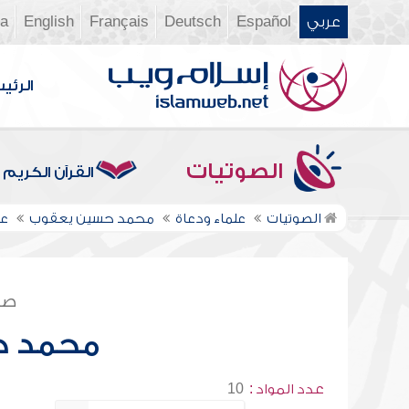
عربي
Español
Deutsch
Français
English
ia
الرئي
الصوتيات
القرآن الكريم
الصوتيات
علماء ودعاة
محمد حسين يعقوب
عل
صف
محمد ح
عدد المواد :
10