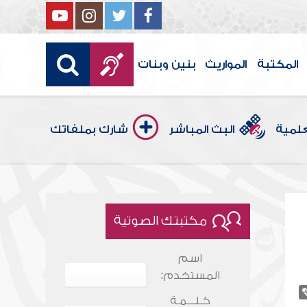
المكتبة
المواريث
بنين وبنات
علمية
البث المباشر
شارك بملفاتك
مكتبتك الصوتية
اسم
المستخدم:
كـلـــمـة