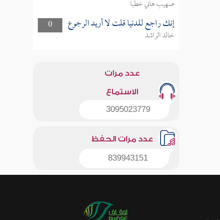
صهيب هاني خطبا
إنك راجع للدنيا قلت لا أريد الرجوع
0
خالد الراشد
عدد مرات
الاستماع
3095023779
عدد مرات الحفظ
839943151