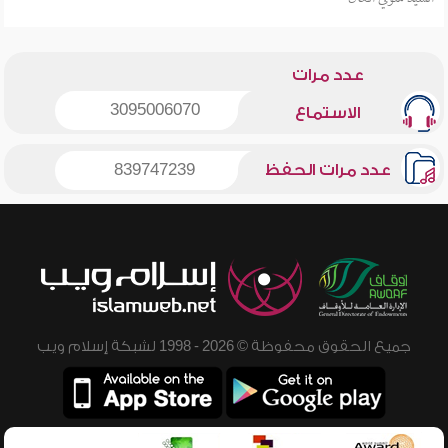
عدد مرات
3095006070
الاستماع
عدد مرات الحفظ
839747239
جميع الحقوق محفوظة © 2026 - 1998 لشبكة إسلام ويب