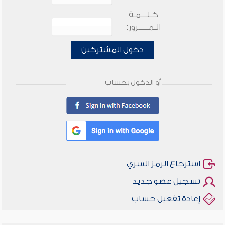
كـلـــمـة
الـمـــــرور:
دخول المشتركين
أو الدخول بحساب
استرجاع الرمز السري
تسجيل عضو جديد
إعادة تفعيل حساب