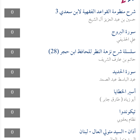
شرح منظومة القواعد الفقهية لابن سعدي 3
0
حسين بن عبد العزيز آل الشيخ
سورة البروج
0
علي الحذيفي
سلسلة شرح نزهة النظر للحافظ ابن حجر (28)
0
حاتم بن عارف الشريف
سورة الحديد
0
عبد الباسط عبد الصمد
أسير الخطايا
0
أبو زياد ( طارق جابر )
تيكوندوا
0
نظام يعقوبي
أذان - السيد متولي العال - لبنان
0
السيد متولي العال