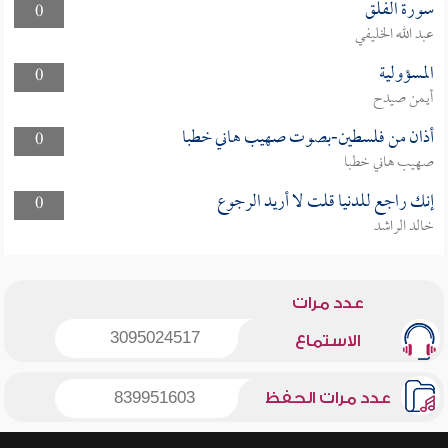
سورة الفلق
0
عبد الله الخليفي
المسؤولية
0
أيمن صيدح
أذان من فلسطين-بصوت صهيب هاني خطبا
0
صهيب هاني خطبا
إنك راجع للدنيا قلت لا أريد الرجوع
0
خالد الراشد
عدد مرات
3095024517
الاستماع
عدد مرات الحفظ
839951603