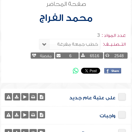
صفحة المحاضر
محمد الفراج
عدد المواد :
3
التــصنـيــف:
2548
6516
6
مفضلة
على عتبة عام جديد
واجبات