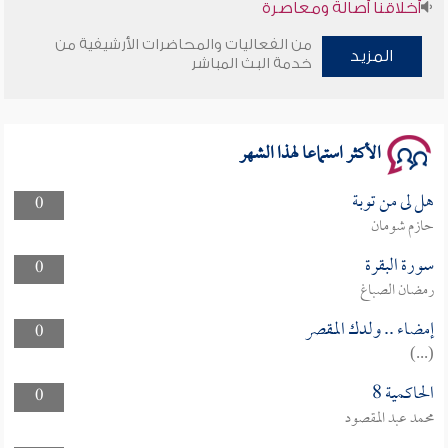
أخلاقنا أصالة ومعاصرة
من الفعاليات والمحاضرات الأرشيفية من
المزيد
وأمنهم من خوف 9
خدمة البث المباشر
سلسلة محاضرات نفحات رمضانية 1444هـ
الأكثر استماعا لهذا الشهر
هل لى من توبة
0
حازم شومان
سورة البقرة
0
رمضان الصباغ
إمضاء .. ولدك المقصر
0
(...)
الحاكمية 8
0
محمد عبد المقصود