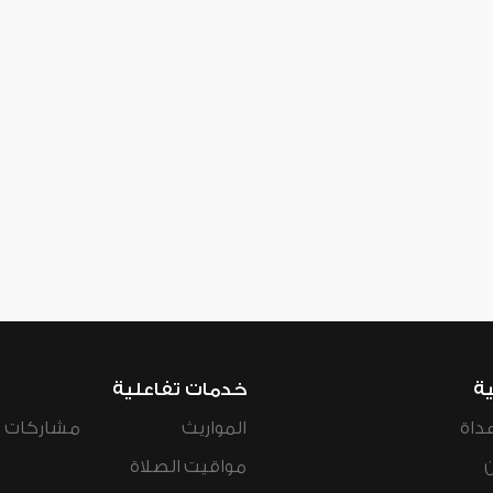
ية
خدمات تفاعلية
داة
المواريث
مشاركات ال
مواقيت الصلاة