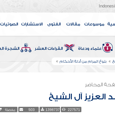
Indones
سية
موسوعات
مقالات
الفتوى
الاستشارات
الصوتيات
علماء ودعاة
القراءات العشر
الشجرة ال
خ
بلوغ المرام من أدلة الأحكام
حة المحاضر
 العزيز آل الشيخ
227571
1398737
503
مفضلة