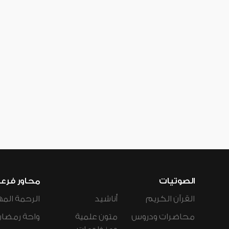
الصوتيات
محاور فرع
القرآن الكريم
أناشيد
الرحمة المه
محاضرات ودروس
متون علمية
واحة رمضان