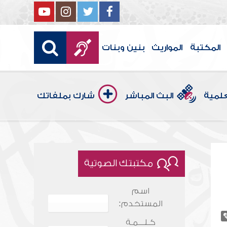
المكتبة
المواريث
بنين وبنات
علمية
البث المباشر
شارك بملفاتك
مكتبتك الصوتية
اسم
المستخدم:
كـلـــمـة