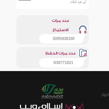
أبو عبد الملك
عدد مرات
الاستماع
3095008330
عدد مرات الحفظ
839771821
زوار