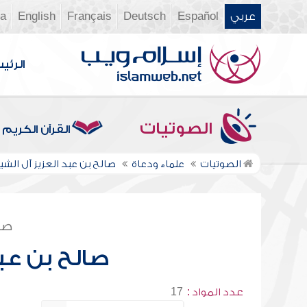
عربي
Español
Deutsch
Français
English
ia
الرئي
الصوتيات
القرآن الكريم
الصوتيات
علماء ودعاة
صالح بن عبد العزيز آل الشي
صف
صالح بن عبد
عدد المواد :
17