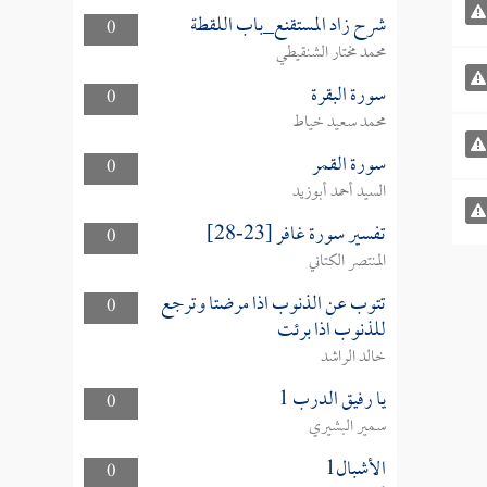
شرح زاد المستقنع_باب اللقطة
0
محمد مختار الشنقيطي
سورة البقرة
0
محمد سعيد خياط
سورة القمر
0
السيد أحمد أبوزيد
تفسير سورة غافر [23-28]
0
المنتصر الكتاني
تتوب عن الذنوب اذا مرضتا وترجع
0
للذنوب اذا برئت
خالد الراشد
يا رفيق الدرب 1
0
سمير البشيري
الأشبال1
0