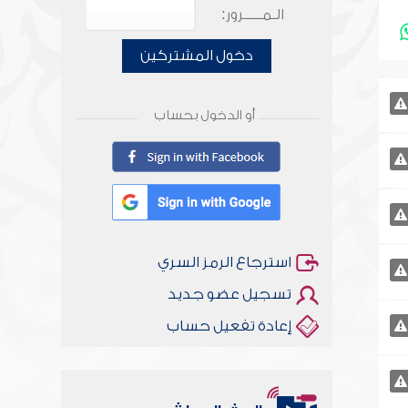
الـمـــــرور:
دخول المشتركين
أو الدخول بحساب
استرجاع الرمز السري
تسجيل عضو جديد
إعادة تفعيل حساب