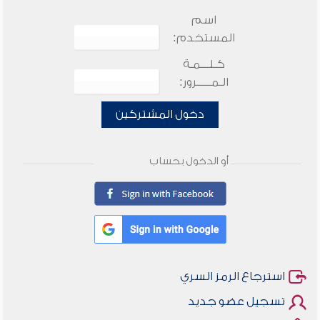
اسم
المستخدم:
كـلـــمـة
الـمـــــرور:
دخول المشتركين
أو الدخول بحساب
استرجاع الرمز السري
تسجيل عضو جديد