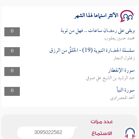
الأكثر استماعا لهذا الشهر
وبقى على رمضان ساعات .. فهل من توبة
0
محمد حسين يعقوب
سلسلة الحضارة النبوية (19) - الخَلقُ من الرزق
0
زغلول النجار
سورة الإنفطار
0
عبد الرشيد بن الشيخ علي صوفي
سورة النبأ
0
أحمد المعصراوي
عدد مرات
3095022562
الاستماع