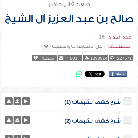
صفحة المحاضر
صالح بن عبد العزيز آل الشيخ
عدد المواد :
16
التــصنـيــف:
227571
1398914
503
مفضلة
شرح كشف الشبهات (1)
شرح كشف الشبهات (2)