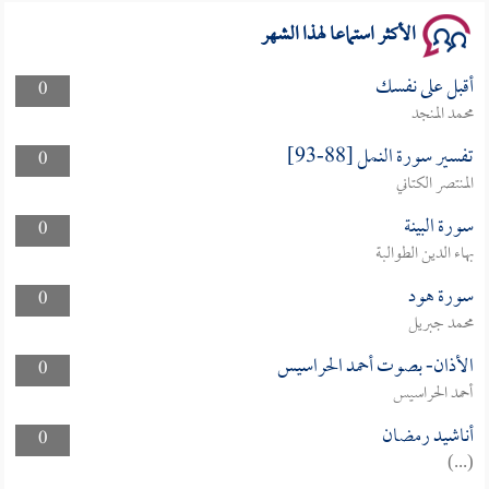
الأكثر استماعا لهذا الشهر
أقبل على نفسك
0
محمد المنجد
تفسير سورة النمل [88-93]
0
المنتصر الكتاني
سورة البينة
0
بهاء الدين الطوالبة
سورة هود
0
محمد جبريل
الأذان- بصوت أحمد الحراسيس
0
أحمد الحراسيس
أناشيد رمضان
0
(...)