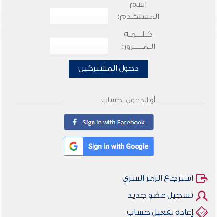
اسم
المستخدم:
كـلـــمـة
الـمـــــرور:
دخول المشتركين
أو الدخول بحساب
استرجاع الرمز السري
تسجيل عضو جديد
إعادة تفعيل حساب