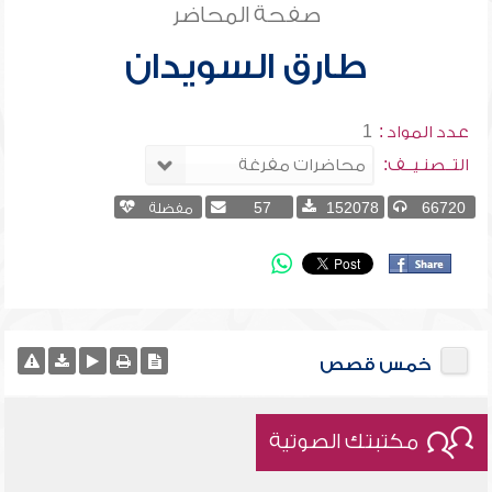
صفحة المحاضر
طارق السويدان
عدد المواد :
1
التــصنـيــف:
66720
152078
57
مفضلة
خمس قصص
مكتبتك الصوتية