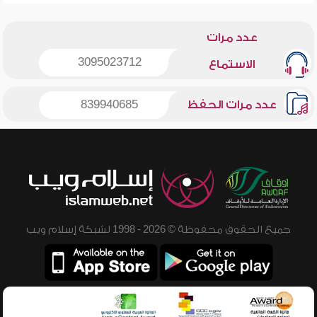
عدد مرات
3095023712
الاستماع
عدد مرات الحفظ
839940685
جميع الحقوق محفوظة © 2026 - 1998 لشبكة إسلام ويب