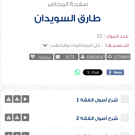
صفحة المحاضر
طارق السويدان
عدد المواد :
12
التــصنـيــف:
2278450
10824547
3175
مفضلة
شرح أصول الفقه 1
شرح أصول الفقه 2