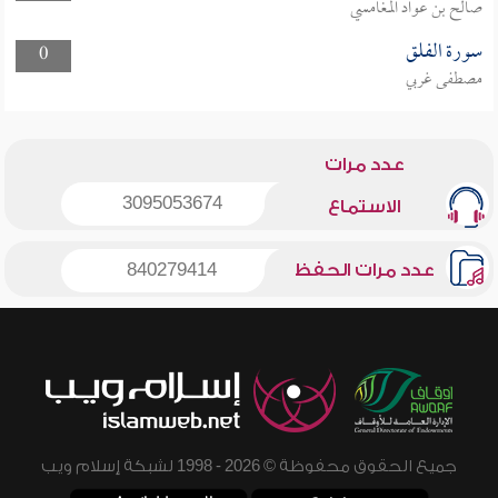
صالح بن عواد المغامسي
سورة الفلق
0
مصطفى غربي
عدد مرات
3095053674
الاستماع
عدد مرات الحفظ
840279414
جميع الحقوق محفوظة © 2026 - 1998 لشبكة إسلام ويب