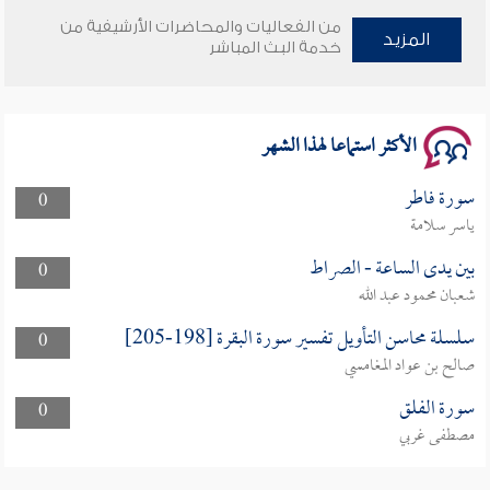
من الفعاليات والمحاضرات الأرشيفية من
وأمنهم من خوف 9
المزيد
خدمة البث المباشر
سلسلة محاضرات نفحات رمضانية 1444هـ
الأكثر استماعا لهذا الشهر
سورة فاطر
0
ياسر سلامة
بين يدى الساعة - الصراط
0
شعبان محمود عبد الله
سلسلة محاسن التأويل تفسير سورة البقرة [198-205]
0
صالح بن عواد المغامسي
سورة الفلق
0
مصطفى غربي