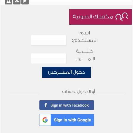
مكتبتك الصوتية
اسم
المستخدم:
كـلـــمـة
الـمـــــرور:
دخول المشتركين
أو الدخول بحساب