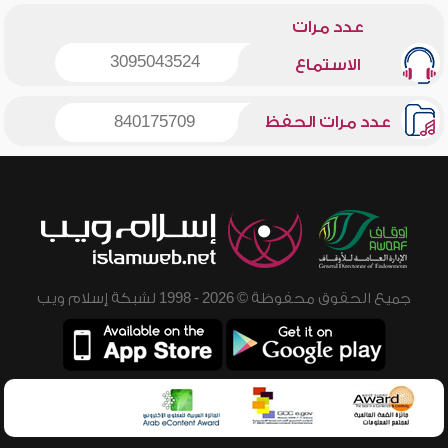
عدد مرات
3095043524
الاستماع
عدد مرات الحفظ
840175709
جميع الحقوق محفوظة © 2026 - 1998 لشبكة إسلام ويب