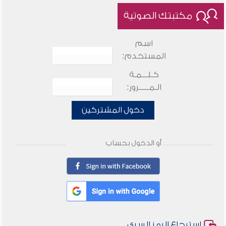
مكتبتك الصوتية
اسم
المستخدم:
كـلـــمـة
الـمـــــرور:
دخول المشتركين
أو الدخول بحساب
استرجاع الرمز السري