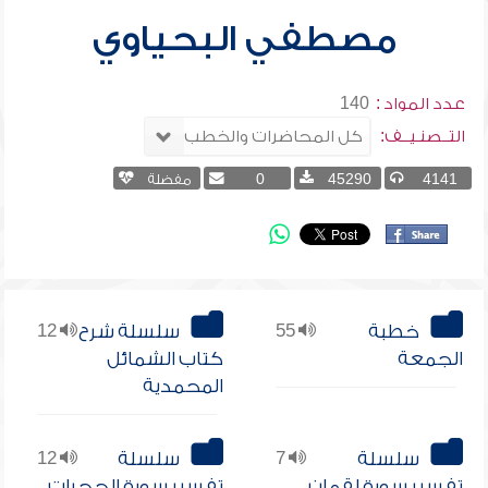
مصطفي البحياوي
عدد المواد :
140
التــصنـيــف:
4141
45290
0
مفضلة
خطبة
55
سلسلة شرح
12
الجمعة
كتاب الشمائل
المحمدية
سلسلة
7
سلسلة
12
تفسير سورة لقمان
تفسير سورة الحجرات