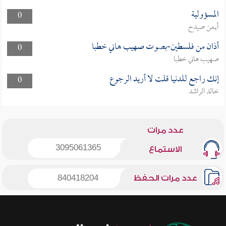
المسؤولية
0
أيمن صيدح
أذان من فلسطين-بصوت صهيب هاني خطبا
0
صهيب هاني خطبا
إنك راجع للدنيا قلت لا أريد الرجوع
0
خالد الراشد
عدد مرات
3095061365
الاستماع
عدد مرات الحفظ
840418204