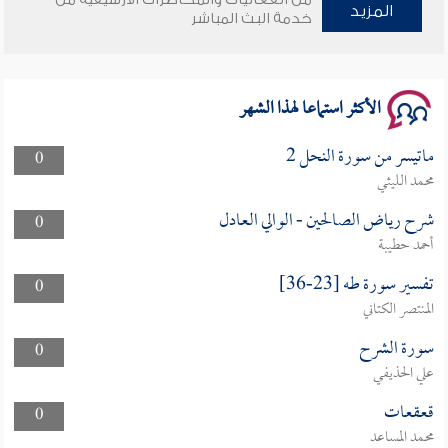
المزيد
خدمة البث المباشر
سلسلة محاضرات نفحات رمضانية 1444هـ
الأكثر استماعا لهذا الشهر
ماتيسر من سورة النحل 2
0
محمد الليثي
شرح رياض الصالحين - الوالي العادل
0
أحمد حطيبة
تفسير سورة طه [23-36]
0
المنتصر الكتاني
سورة الشرح
0
علي الحذيفي
قعقعات
0
محمد المساعد