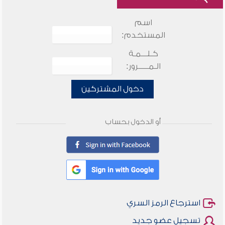
اسم
المستخدم:
كـلـــمـة
الـمـــــرور:
دخول المشتركين
أو الدخول بحساب
استرجاع الرمز السري
تسجيل عضو جديد