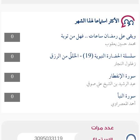
سلسلة محاضرات نفحات رمضانية 1444هـ
الأكثر استماعا لهذا الشهر
وبقى على رمضان ساعات .. فهل من توبة
0
محمد حسين يعقوب
سلسلة الحضارة النبوية (19) - الخَلقُ من الرزق
0
زغلول النجار
سورة الإنفطار
0
عبد الرشيد بن الشيخ علي صوفي
سورة النبأ
0
أحمد المعصراوي
عدد مرات
3095033119
الاستماع