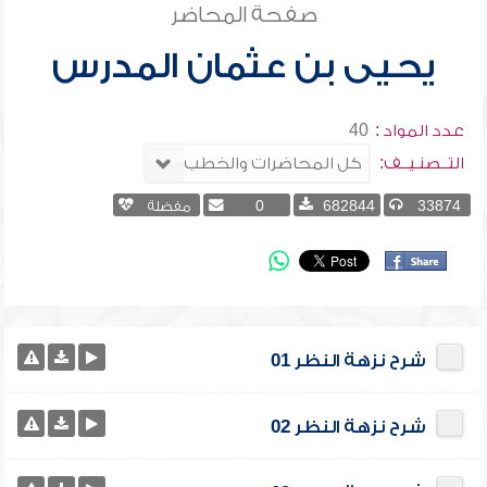
صفحة المحاضر
يحيى بن عثمان المدرس
عدد المواد :
40
التــصنـيــف:
33874
682844
0
مفضلة
شرح نزهة النظر 01
شرح نزهة النظر 02