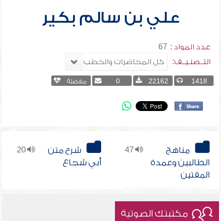
علي بن سالم بكير
عدد المواد :
67
التــصنـيــف:
1418
22162
0
مفضلة
مناهج
47
شرح متن
20
الطالبين وعمدة
أبي شجاع
المفتين
مكتبتك الصوتية