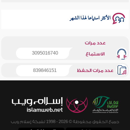
سلسلة محاضرات نفحات رمضانية 1444هـ
الأكثر استماعا لهذا الشهر
عدد مرات
3095016740
الاستماع
عدد مرات الحفظ
839846151
جميع الحقوق محفوظة © 2026 - 1998 لشبكة إسلام ويب