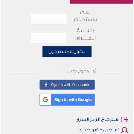
اسم
المستخدم:
كـلـــمـة
الـمـــــرور:
دخول المشتركين
أو الدخول بحساب
استرجاع الرمز السري
تسجيل عضو جديد