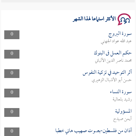
سلسلة محاضرات نفحات رمضانية 1444هـ
الأكثر استماعا لهذا الشهر
سورة البروج
0
عبد الله عواد الجهني
حكم العمل فى البنوك
0
محمد ناصر الدين الألباني
أثر التوحيد في تزكية النفوس
0
حسن أبو الأشبال الزهيري
سورة النساء
0
رشيد بلعالية
المسؤولية
0
أيمن صيدح
أذان من فلسطين-بصوت صهيب هاني خطبا
0