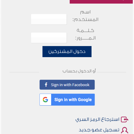
اسم
المستخدم:
كـلـــمـة
الـمـــــرور:
دخول المشتركين
أو الدخول بحساب
استرجاع الرمز السري
تسجيل عضو جديد