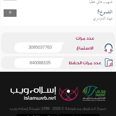
صهيب هاني خطبا
الشموخ5
0
مهند الدوسري
عدد مرات
3095037763
الاستماع
عدد مرات الحفظ
840088105
جميع الحقوق محفوظة © 2026 - 1998 لشبكة إسلام ويب