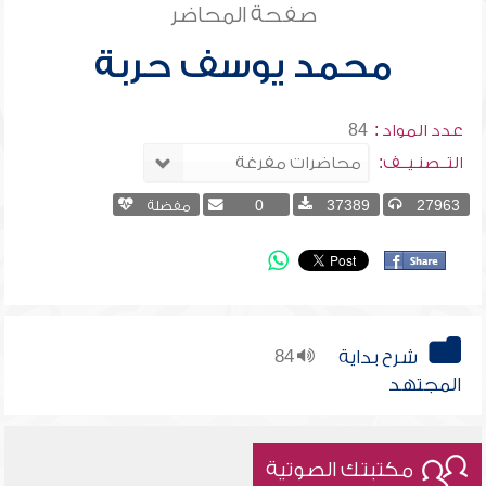
صفحة المحاضر
محمد يوسف حربة
عدد المواد :
84
التــصنـيــف:
27963
37389
0
مفضلة
شرح بداية
84
المجتهد
مكتبتك الصوتية