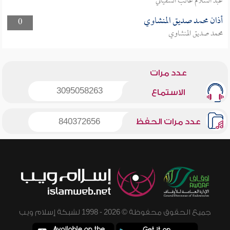
عبد السلام غالب السفياني
أذان محمد صديق المنشاوي
0
محمد صديق المنشاوي
عدد مرات
3095058263
الاستماع
عدد مرات الحفظ
840372656
جميع الحقوق محفوظة © 2026 - 1998 لشبكة إسلام ويب