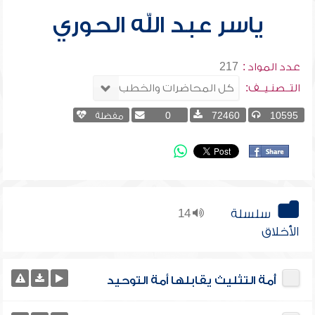
ياسر عبد الله الحوري
عدد المواد :
217
التــصنـيــف:
10595
72460
0
مفضلة
سلسلة
14
الأخلاق
أُمة التثليث يقابلها أمة التوحيد