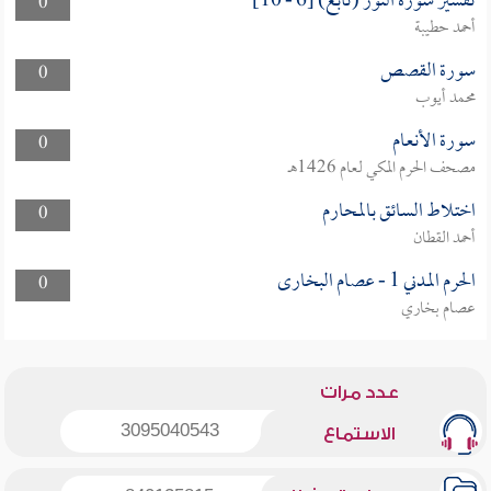
تفسير سورة النور (تابع) [6 - 10]
0
أحمد حطيبة
سورة القصص
0
محمد أيوب
سورة الأنعام
0
مصحف الحرم المكي لعام 1426هـ
اختلاط السائق بالمحارم
0
أحمد القطان
الحرم المدني 1 - عصام البخارى
0
عصام بخاري
عدد مرات
3095040543
الاستماع