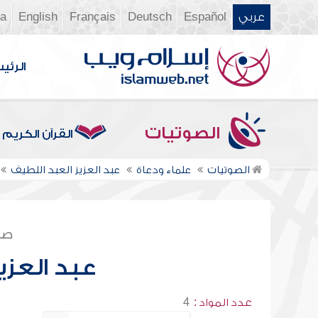
عربي
Español
Deutsch
Français
English
ia
الرئي
الصوتيات
القرآن الكريم
الصوتيات
علماء ودعاة
عبد العزيز العبد اللطيف
صف
عبد العزي
عدد المواد :
4