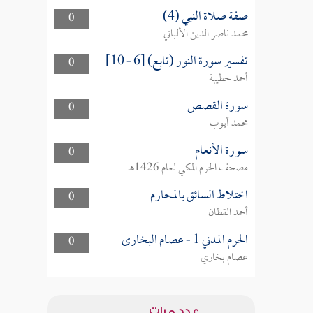
صفة صلاة النبي (4)
0
محمد ناصر الدين الألباني
تفسير سورة النور (تابع) [6 - 10]
0
أحمد حطيبة
سورة القصص
0
محمد أيوب
سورة الأنعام
0
مصحف الحرم المكي لعام 1426هـ
اختلاط السائق بالمحارم
0
أحمد القطان
الحرم المدني 1 - عصام البخارى
0
عصام بخاري
عدد مرات