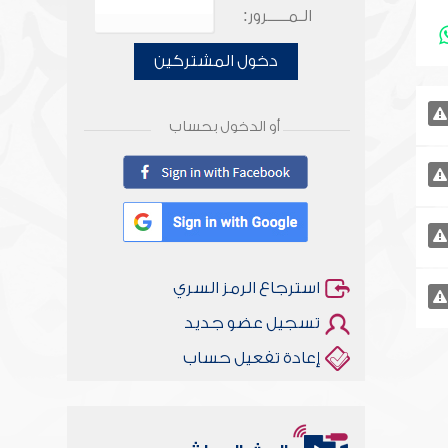
الـمـــــرور:
دخول المشتركين
أو الدخول بحساب
استرجاع الرمز السري
تسجيل عضو جديد
إعادة تفعيل حساب