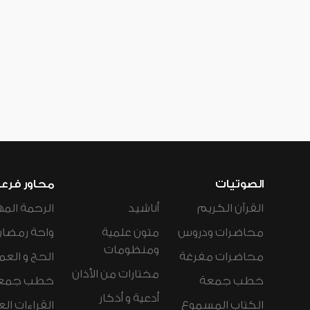
الصوتيات
محاور فرع
القرآن الكريم
أناشيد
الرحمة المه
محاضرات ودروس
متون علمية
واحة رمضان
ومنظومات
محاضرات مفرغة
الحج و العم
مختارات من الأذان
خطب جمعة
خطب جمع
أدعية و أذكار
الكتاب المسموع
القراءات ال