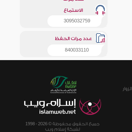
الاستماع
3095032759
عدد مرات الحفظ
840033110
زوار
جميع الحقوق محفوظة © 2026 - 1998
لشبكة إسلام ويب