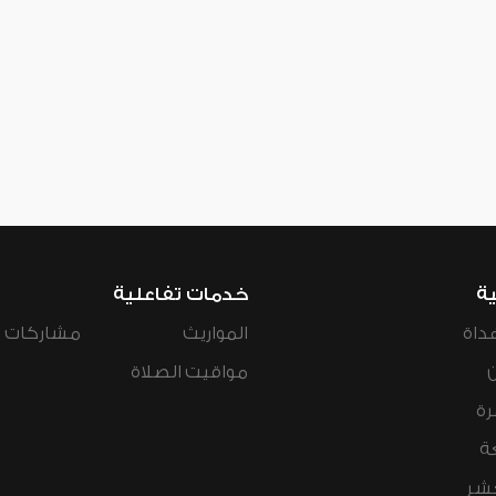
ية
خدمات تفاعلية
داة
المواريث
مشاركات ال
مواقيت الصلاة
رة
ة
عشر