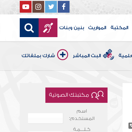
المكتبة
المواريث
بنين وبنات
علمية
البث المباشر
شارك بملفاتك
مكتبتك الصوتية
اسم
المستخدم:
كـلـــمـة