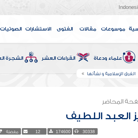
Indones
سية
موسوعات
مقالات
الفتوى
الاستشارات
الصوتيات
علماء ودعاة
القراءات العشر
الشجرة ال
الفرق الإسلامية و نشأتها
حة المحاضر
ز العبد اللطيف
30338
174600
12
مفضلة