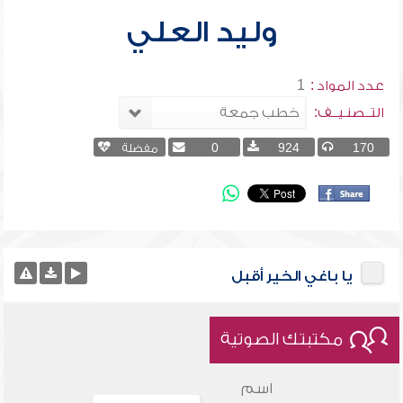
وليد العلي
عدد المواد :
1
التــصنـيــف:
170
924
0
مفضلة
يا باغي الخير أقبل
مكتبتك الصوتية
اسم