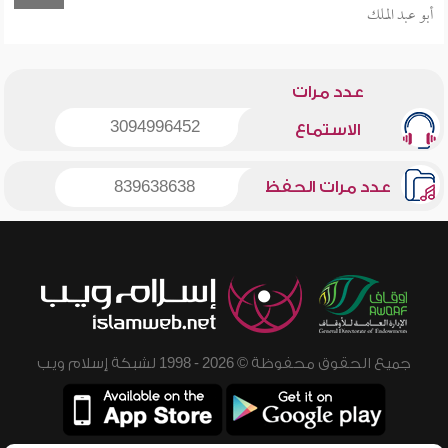
أبو عبد الملك
عدد مرات
3094996452
الاستماع
عدد مرات الحفظ
839638638
جميع الحقوق محفوظة © 2026 - 1998 لشبكة إسلام ويب