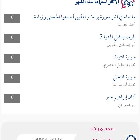
الأكثر استماعا لهذا الشهر
ما جاء في آخر سورة براءة و للذين أحسنوا الحسنى وزيادة
0
أحمد حطيبة
الوصايا قبل المنايا 3
0
أبو إسحاق الحويني
سورة التوبة
0
محمود خليل الحصري
سورة النحل
0
محمد أبو سنينة
أذان إبراهيم جبر
0
إبراهيم جبر
عدد مرات
3095057114