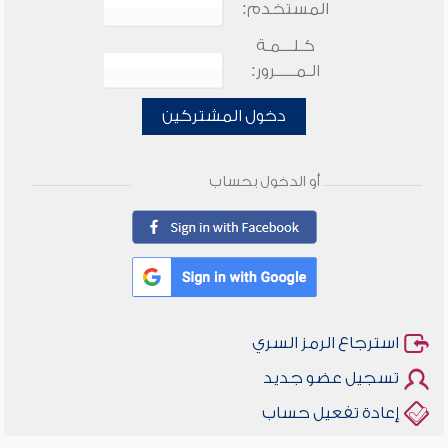
المستخدم:
كـلـــمـة
الـمـــــرور:
دخول المشتركين
أو الدخول بحساب
استرجاع الرمز السري
تسجيل عضو جديد
إعادة تفعيل حساب