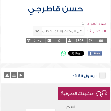
حسن قاطرجي
عدد المواد :
1
التــصنـيــف:
199
1308
0
مفضلة
الرسول القائد
مكتبتك الصوتية
اسم