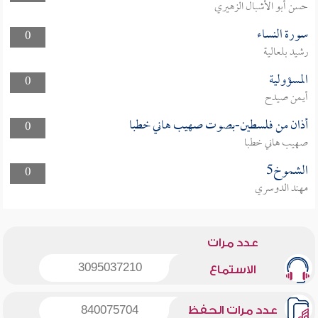
حسن أبو الأشبال الزهيري
سورة النساء
0
رشيد بلعالية
المسؤولية
0
أيمن صيدح
أذان من فلسطين-بصوت صهيب هاني خطبا
0
صهيب هاني خطبا
الشموخ5
0
مهند الدوسري
عدد مرات
3095037210
الاستماع
عدد مرات الحفظ
840075704