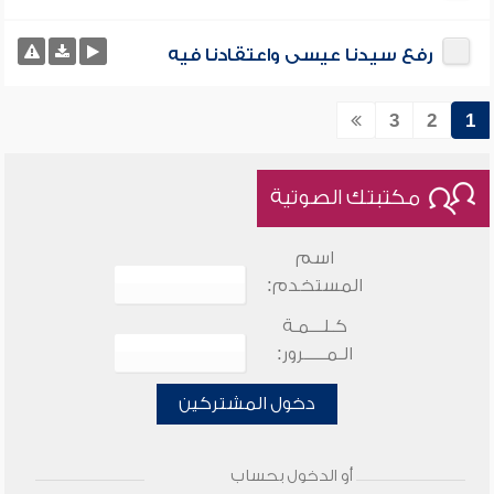
رفع سيدنا عيسى واعتقادنا فيه
3
2
1
مكتبتك الصوتية
اسم
المستخدم:
كـلـــمـة
الـمـــــرور:
دخول المشتركين
أو الدخول بحساب