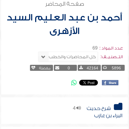
صفحة المحاضر
أحمد بن عبد العليم السيد
الأزهرى
عدد المواد :
69
التــصنـيــف:
5896
42164
0
مفضلة
شرح حديث
4
البراء بن عازب