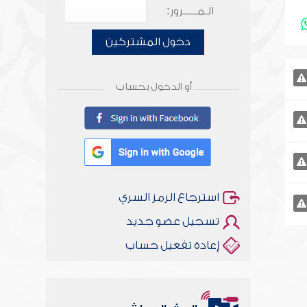
الـمـــــرور:
دخول المشتركين
أو الدخول بحساب
استرجاع الرمز السري
تسجيل عضو جديد
إعادة تفعيل حساب