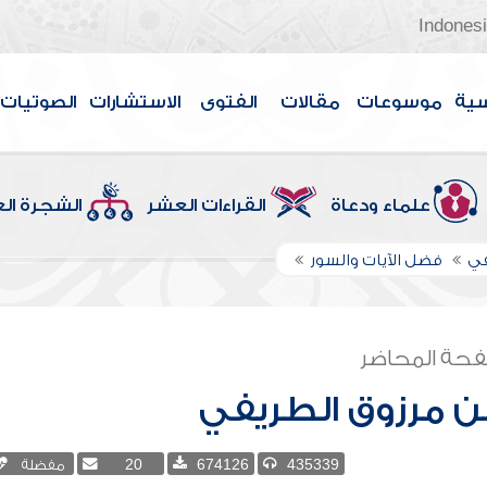
Indones
سية
موسوعات
مقالات
الفتوى
الاستشارات
الصوتيات
علماء ودعاة
القراءات العشر
الشجرة ال
في
فضل الآيات والسور
حة المحاضر
بن مرزوق الطريفي
435339
674126
20
مفضلة