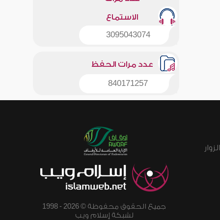
الاستماع
3095043074
عدد مرات الحفظ
840171257
زوار
جميع الحقوق محفوظة © 2026 - 1998
لشبكة إسلام ويب