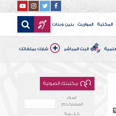
المكتبة
المواريث
بنين وبنات
علمية
البث المباشر
شارك بملفاتك
مكتبتك الصوتية
اسم
المستخدم:
كـلـــمـة