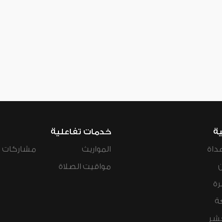
ية
خدمات تفاعلية
داة
المواريث
مشاركات ال
مواقيت الصلاة
رة
ة
عشر