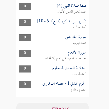
صفة صلاة النبي (4)
0
محمد ناصر الدين الألباني
تفسير سورة النور (تابع) [6 - 10]
0
أحمد حطيبة
سورة القصص
0
محمد أيوب
سورة الأنعام
0
مصحف الحرم المكي لعام 1426هـ
اختلاط السائق بالمحارم
0
أحمد القطان
الحرم المدني 1 - عصام البخارى
0
عصام بخاري
عدد مرات