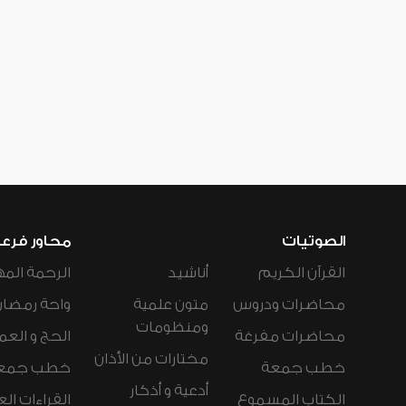
الصوتيات
محاور فرع
القرآن الكريم
أناشيد
الرحمة المه
محاضرات ودروس
متون علمية
واحة رمضان
ومنظومات
محاضرات مفرغة
الحج و العم
مختارات من الأذان
خطب جمعة
خطب جمع
أدعية و أذكار
الكتاب المسموع
القراءات ال