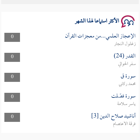
سلسلة محاضرات نفحات رمضانية 1444هـ
الأكثر استماعا لهذا الشهر
الإعجاز العلمي...من معجزات القرآن
0
زغلول النجار
القدر (24)
0
سفر الحوالي
سورة ق
0
محمد ركابي
سورة فصّلت
0
ياسر سلامة
أناشيد صلاح الدين [3]
0
فرقة الاعتصام