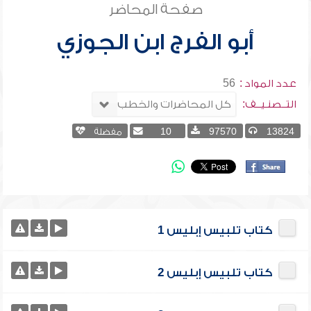
صفحة المحاضر
أبو الفرج ابن الجوزي
عدد المواد :
56
التــصنـيــف:
13824
97570
10
مفضلة
كتاب تلبيس إبليس 1
كتاب تلبيس إبليس 2