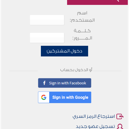
اسم
المستخدم:
كـلـــمـة
الـمـــــرور:
دخول المشتركين
أو الدخول بحساب
استرجاع الرمز السري
تسجيل عضو جديد