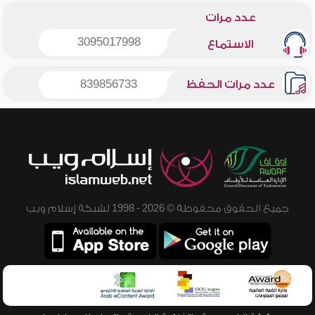
عدد مرات
3095017998
الاستماع
عدد مرات الحفظ
839856733
جميع الحقوق محفوظة © 2026 - 1998 لشبكة إسلام ويب