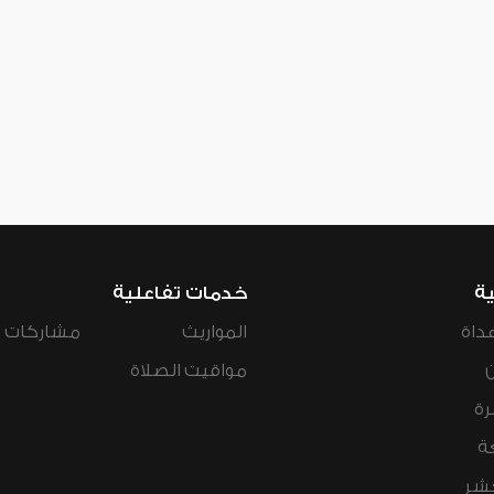
ية
خدمات تفاعلية
داة
المواريث
مشاركات ال
مواقيت الصلاة
رة
ة
عشر