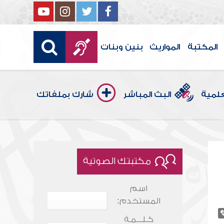
المكتبة
المواريث
بنين وبنات
علمية
البث المباشر
شارك بملفاتك
مكتبتك الصوتية
اسم
المستخدم:
كـلـــمـة