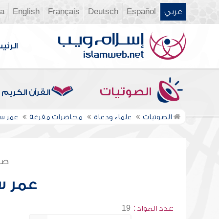
عربي
Español
Deutsch
Français
English
ia
الرئي
الصوتيات
القرآن الكريم
الصوتيات
علماء ودعاة
محاضرات مفرغة
عمر س
صف
عمر س
عدد المواد :
19