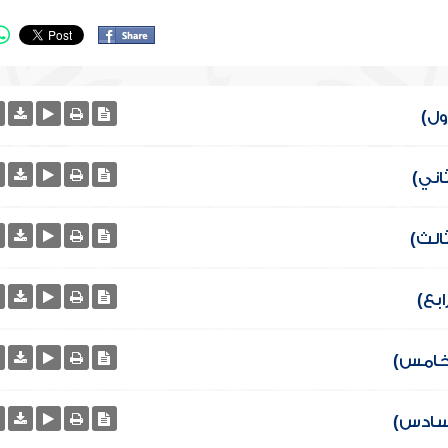
ول)
اني)
الث)
بع)
لخامس)
لسادس)