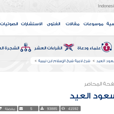
Indones
سية
موسوعات
مقالات
الفتوى
الاستشارات
الصوتيات
علماء ودعاة
القراءات العشر
الشجرة ال
عود العيد
شرح لامية شيخ الإسلام ابن تيمية
حة المحاضر
عود العيد
41592
93885
5
مفضلة