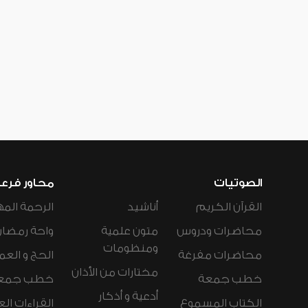
الصوتيات
محاور فرع
القرآن الكريم
أناشيد
الرحمة المه
محاضرات ودروس
متون علمية
واحة رمضان
ومنظومات
محاضرات مفرغة
الحج و العم
مختارات من الأذان
خطب جمعة
خطب جمع
أدعية و أذكار
الكتاب المسموع
القراءات ال