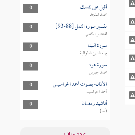
أقبل على نفسك
0
محمد المنجد
تفسير سورة النمل [88-93]
0
المنتصر الكتاني
سورة البينة
0
بهاء الدين الطوالبة
سورة هود
0
محمد جبريل
الأذان- بصوت أحمد الحراسيس
0
أحمد الحراسيس
أناشيد رمضان
0
(...)
عدد مرات