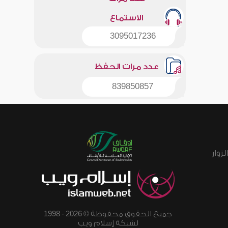
الاستماع
3095017236
عدد مرات الحفظ
839850857
زوار
جميع الحقوق محفوظة © 2026 - 1998
لشبكة إسلام ويب