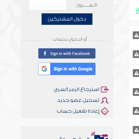
الـمـــــرور:
دخول المشتركين
أو الدخول بحساب
استرجاع الرمز السري
تسجيل عضو جديد
إعادة تفعيل حساب