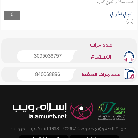
محمد صلاح الدين كبارة
الليالي الخوالي
0
(...)
عدد مرات
3095036757
الاستماع
عدد مرات الحفظ
840068896
جميع الحقوق محفوظة © 2026 - 1998 لشبكة إسلام ويب