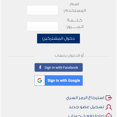
اسم
المستخدم:
كـلـــمـة
الـمـــــرور:
دخول المشتركين
أو الدخول بحساب
استرجاع الرمز السري
تسجيل عضو جديد
إعادة تفعيل حساب