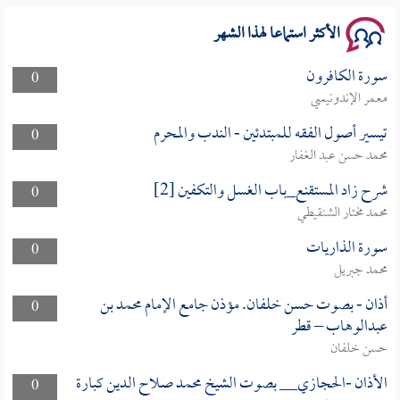
الأكثر استماعا لهذا الشهر
سورة الكافرون
0
معمر الإندونيسي
تيسير أصول الفقه للمبتدئين - الندب والمحرم
0
محمد حسن عبد الغفار
شرح زاد المستقنع_باب الغسل والتكفين [2]
0
محمد مختار الشنقيطي
سورة الذاريات
0
محمد جبريل
أذان - بصوت حسن خلفان. مؤذن جامع الإمام محمد بن
0
عبدالوهاب – قطر
حسن خلفان
الأذان -الحجازي__ بصوت الشيخ محمد صلاح الدين كبارة
0