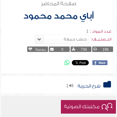
صفحة المحاضر
أباي محمد محمود
عدد المواد :
1
التــصنـيــف:
196
736
0
مفضلة
شرح الجزرية
1
مكتبتك الصوتية