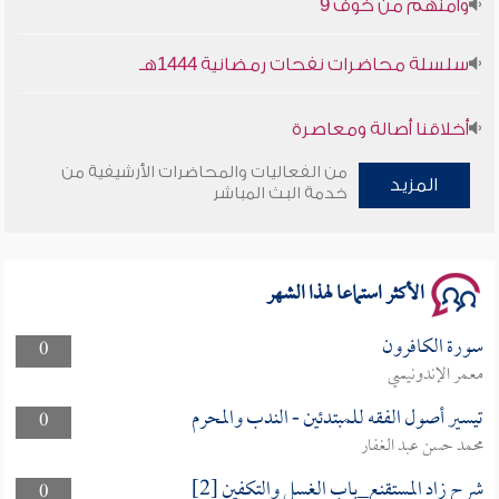
سلسلة محاضرات نفحات رمضانية 1444هـ
أخلاقنا أصالة ومعاصرة
من الفعاليات والمحاضرات الأرشيفية من
وأمنهم من خوف 9
المزيد
خدمة البث المباشر
سلسلة محاضرات نفحات رمضانية 1444هـ
الأكثر استماعا لهذا الشهر
سورة الكافرون
0
معمر الإندونيسي
تيسير أصول الفقه للمبتدئين - الندب والمحرم
0
محمد حسن عبد الغفار
شرح زاد المستقنع_باب الغسل والتكفين [2]
0