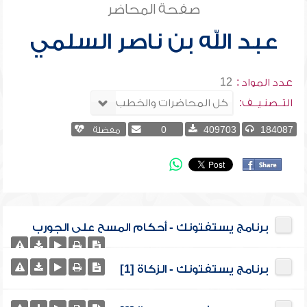
صفحة المحاضر
عبد الله بن ناصر السلمي
عدد المواد :
12
التــصنـيــف:
184087
409703
0
مفضلة
برنامج يستفتونك - أحكام المسح على الجورب
برنامج يستفتونك - الزكاة [1]