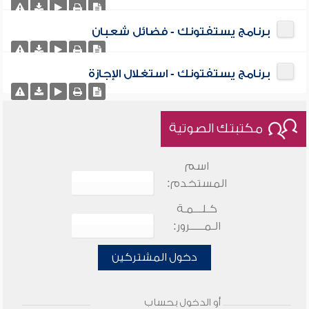
برنامج يستفتونك - فضائل شعبان
برنامج يستفتونك - استغلال الإجازة
مكتبتك الصوتية
اسم
المستخدم:
كـلـــمـة
الـمـــــرور:
دخول المشتركين
أو الدخول بحساب