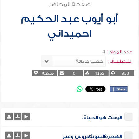
صفحة المحاضر
أبو أيوب عبد الحكيم
احميداني
عدد المواد :
4
التــصنـيــف:
933
4162
0
مفضلة
الوقت هو الحياة.
الهجرةالنبويةدروس وعبر