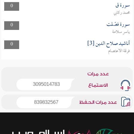
سورة ق
0
محمد ركابي
سورة فصّلت
0
ياسر سلامة
أناشيد صلاح الدين [3]
0
فرقة الاعتصام
عدد مرات
3095014783
الاستماع
عدد مرات الحفظ
839832567