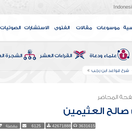
Indones
سية
موسوعات
مقالات
الفتوى
الاستشارات
الصوتيات
علماء ودعاة
القراءات العشر
الشجرة ال
شرح قواعد ابن رجب
حة المحاضر
صالح العثيمين
3631615
42671888
6125
مفضلة