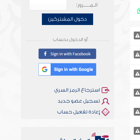
الـمـــــرور:
دخول المشتركين
أو الدخول بحساب
استرجاع الرمز السري
تسجيل عضو جديد
إعادة تفعيل حساب