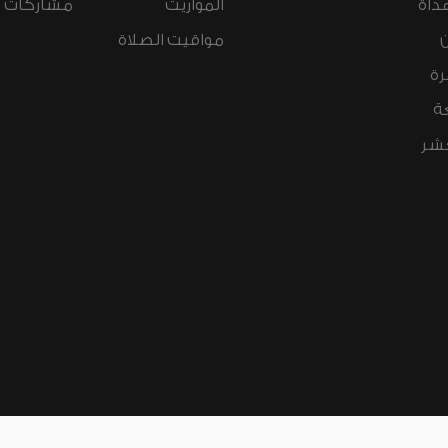
داة
المواريث
مشاركات ال
مواقيت الصلاة
رة
ة
عشر