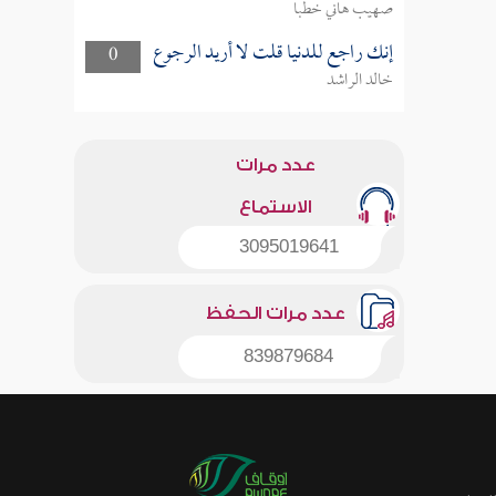
صهيب هاني خطبا
إنك راجع للدنيا قلت لا أريد الرجوع
0
خالد الراشد
عدد مرات
الاستماع
3095019641
عدد مرات الحفظ
839879684