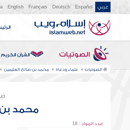
عربي
Español
Deutsch
Français
English
ia
الرئي
الصوتيات
القرآن الكريم
الصوتيات
علماء ودعاة
محمد بن صالح العثيمين
صف
محمد بن 
عدد المواد :
18