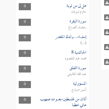
هل لى من توبة
0
حازم شومان
سورة البقرة
0
رمضان الصباغ
إمضاء .. ولدك المقصر
0
(...)
الحاكمية 8
0
محمد عبد المقصود
سورة الفلق
0
عبد الله الخليفي
المسؤولية
0
أيمن صيدح
أذان من فلسطين-بصوت صهيب
0
هاني خطبا