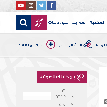
المكتبة
المواريث
بنين وبنات
علمية
البث المباشر
شارك بملفاتك
مكتبتك الصوتية
اسم
المستخدم:
كـلـــمـة