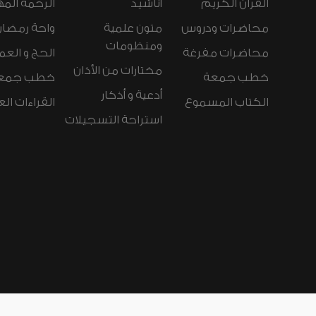
القرآن الكريم
أناشيد
الرحمة المه
محاضرات ودروس
متون علمية
واحة رمضان
ومنظومات
محاضرات مفرغة
الحج و العم
مختارات من الأذان
خطب جمعة
خطب جمع
أدعية و أذكار
الكتاب المسموع
القراءات ال
استراحة التسجيلات