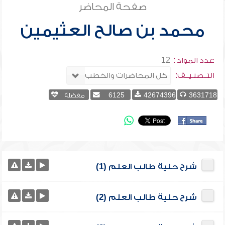
صفحة المحاضر
محمد بن صالح العثيمين
عدد المواد :
12
التــصنـيــف:
3631718
42674396
6125
مفضلة
شرح حلية طالب العلم (1)
شرح حلية طالب العلم (2)