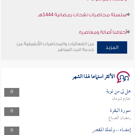
سلسلة محاضرات نفحات رمضانية 1444هـ
أخلاقنا أصالة ومعاصرة
من الفعاليات والمحاضرات الأرشيفية من
وأمنهم من خوف 9
المزيد
خدمة البث المباشر
سلسلة محاضرات نفحات رمضانية 1444هـ
الأكثر استماعا لهذا الشهر
هل لى من توبة
0
حازم شومان
سورة البقرة
0
رمضان الصباغ
إمضاء .. ولدك المقصر
0