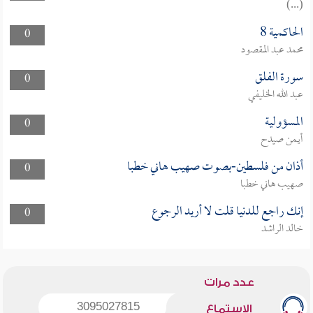
(...)
الحاكمية 8
0
محمد عبد المقصود
سورة الفلق
0
عبد الله الخليفي
المسؤولية
0
أيمن صيدح
أذان من فلسطين-بصوت صهيب هاني خطبا
0
صهيب هاني خطبا
إنك راجع للدنيا قلت لا أريد الرجوع
0
خالد الراشد
عدد مرات
3095027815
الاستماع