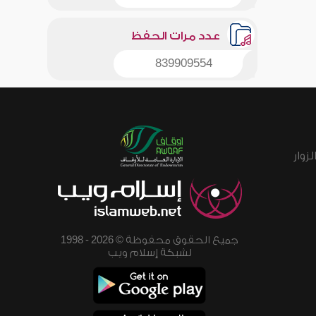
عدد مرات الحفظ
839909554
زوار
جميع الحقوق محفوظة © 2026 - 1998
لشبكة إسلام ويب