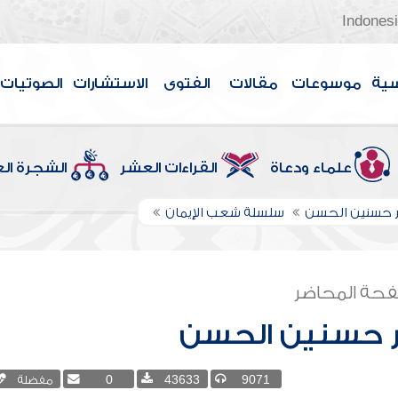
Indones
سية
موسوعات
مقالات
الفتوى
الاستشارات
الصوتيات
علماء ودعاة
القراءات العشر
الشجرة ال
 حسنين الحسن
سلسلة شعب الإيمان
حة المحاضر
 حسنين الحسن
9071
43633
0
مفضلة