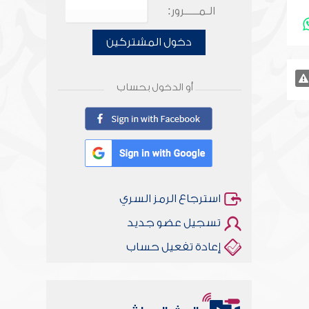
الـمـــــرور:
دخول المشتركين
أو الدخول بحساب
استرجاع الرمز السري
تسجيل عضو جديد
إعادة تفعيل حساب