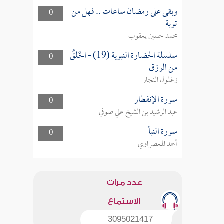
وبقى على رمضان ساعات .. فهل من
0
توبة
محمد حسين يعقوب
سلسلة الحضارة النبوية (19) - الخَلقُ
0
من الرزق
زغلول النجار
سورة الإنفطار
0
عبد الرشيد بن الشيخ علي صوفي
سورة النبأ
0
أحمد المعصراوي
عدد مرات
الاستماع
3095021417