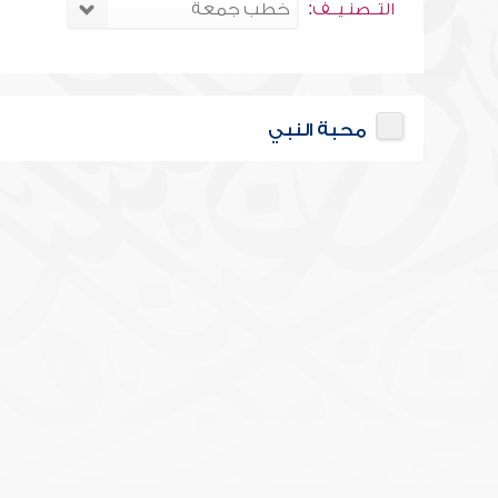
التــصنـيــف:
محبة النبي