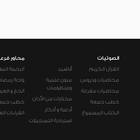
الصوتيات
محاور فرع
القرآن الكريم
أناشيد
الرحمة المه
محاضرات ودروس
متون علمية
واحة رمضان
ومنظومات
محاضرات مفرغة
الحج و العم
مختارات من الأذان
خطب جمعة
خطب جمع
أدعية و أذكار
الكتاب المسموع
القراءات ال
استراحة التسجيلات