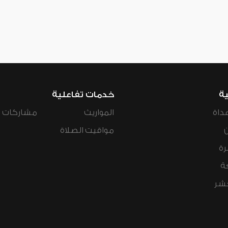
ية
خدمات تفاعلية
داة
المواريث
مشاركات ال
مواقيت الصلاة
رة
ة
عشر