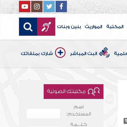
المكتبة
المواريث
بنين وبنات
علمية
البث المباشر
شارك بملفاتك
مكتبتك الصوتية
اسم
المستخدم:
كـلـــمـة