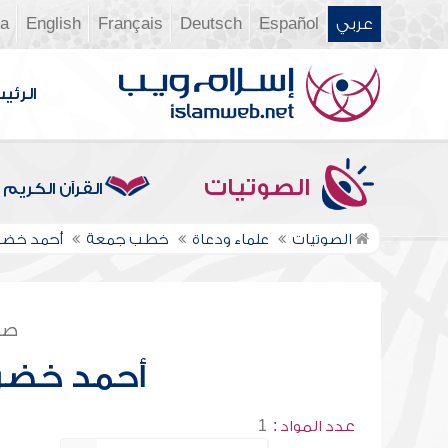
عربي
Español
Deutsch
Français
English
ia
الرئي
الصوتيات
القرآن الكريم
الصوتيات
علماء ودعاة
خطب جمعة
أحمد خضر
صف
أحمد خضر
عدد المواد :
1