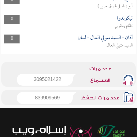
أبو زياد ( طارق جابر )
تيكوندوا
0
نظام يعقوبي
أذان - السيد متولي العال - لبنان
0
السيد متولي العال
عدد مرات
3095021422
الاستماع
عدد مرات الحفظ
839909569