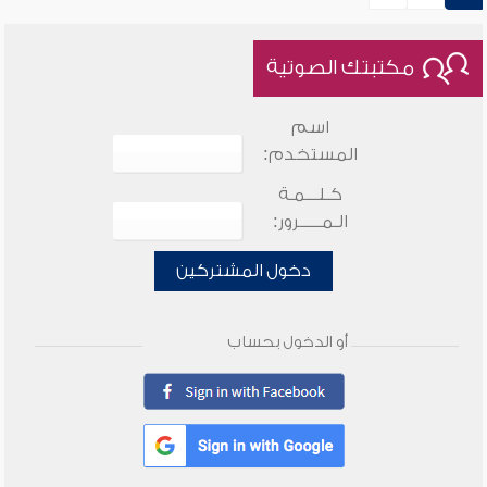
مكتبتك الصوتية
اسم
المستخدم:
كـلـــمـة
الـمـــــرور:
دخول المشتركين
أو الدخول بحساب