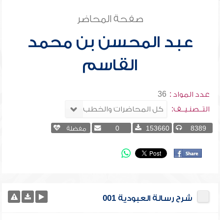
صفحة المحاضر
عبد المحسن بن محمد
القاسم
عدد المواد :
36
التــصنـيــف:
8389
153660
0
مفضلة
شرح رسالة العبودية 001