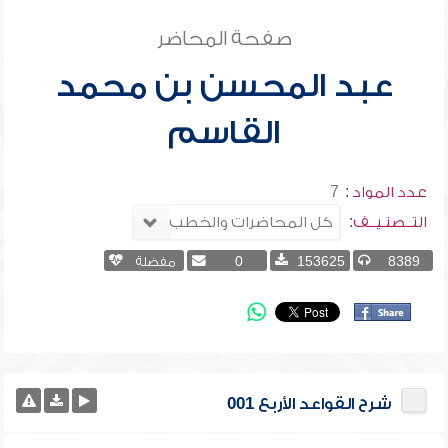
صفحة المحاضر
عبد المحسن بن محمد
القاسم
عدد المواد :
7
التــصنـيــف:
8389
153625
0
مفضلة
شرح القواعد الأربع 001