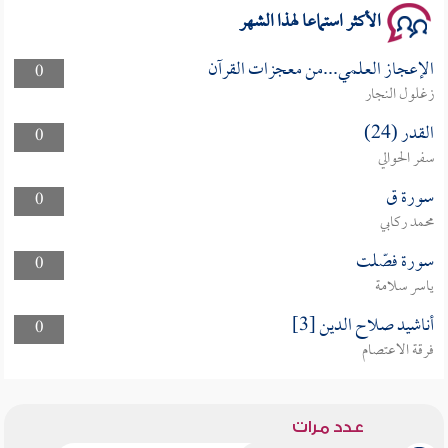
الأكثر استماعا لهذا الشهر
الإعجاز العلمي...من معجزات القرآن
0
زغلول النجار
القدر (24)
0
سفر الحوالي
سورة ق
0
محمد ركابي
سورة فصّلت
0
ياسر سلامة
أناشيد صلاح الدين [3]
0
فرقة الاعتصام
عدد مرات