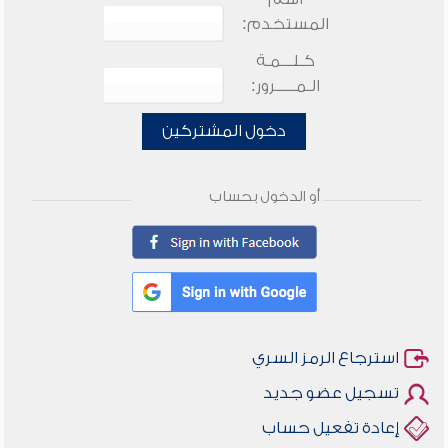
المستخدم:
كـلـــمـة
الـمـــــرور:
دخول المشتركين
أو الدخول بحساب
استرجاع الرمز السري
تسجيل عضو جديد
إعادة تفعيل حساب