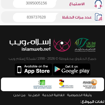
3095005156
الاستماع
عدد مرات الحفظ
839737628
جميع الحقوق محفوظة © 2026 - 1998 لشبكة إسلام ويب
وثيقة الخصوصية
اتفاقية الخدمة
اتصل بنا
من نحن
لغات الموقع: