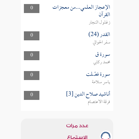
الإعجاز العلمي...من معجزات
0
القرآن
زغلول النجار
القدر (24)
0
سفر الحوالي
سورة ق
0
محمد ركابي
سورة فصّلت
0
ياسر سلامة
أناشيد صلاح الدين [3]
0
فرقة الاعتصام
عدد مرات
الاستماع