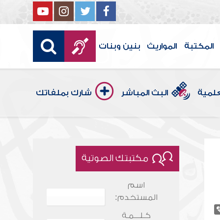
المكتبة
المواريث
بنين وبنات
علمية
البث المباشر
شارك بملفاتك
مكتبتك الصوتية
اسم
المستخدم:
كـلـــمـة