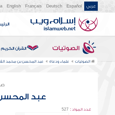
عربي
Español
Deutsch
Français
English
ia
الرئي
الصوتيات
القرآن الكريم
الصوتيات
علماء ودعاة
عبد المحسن بن محمد ال
صف
عبد المحسن
عدد المواد :
527