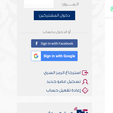
الـمـــــرور:
دخول المشتركين
أو الدخول بحساب
استرجاع الرمز السري
تسجيل عضو جديد
إعادة تفعيل حساب