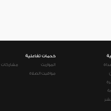
ية
خدمات تفاعلية
داة
المواريث
مشاركات ال
مواقيت الصلاة
رة
ة
عشر