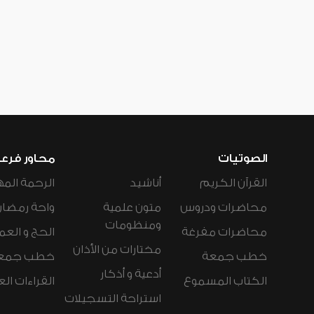
الصوتيات
محاور فرع
القرآن الكريم
أناشيد
الرحمة المه
محاضرات ودروس
متون علمية
واحة رمضان
ومنظومات
محاضرات مفرغة
الحج و العم
مختارات من الأذان
خطب جمعة
خطب جمع
أدعية و أذكار
الكتاب المسموع
القراءات ال
استراحة التسجيلات