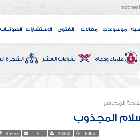
Indones
سية
موسوعات
مقالات
الفتوى
الاستشارات
الصوتيات
علماء ودعاة
القراءات العشر
الشجرة ال
حة المحاضر
إسلام المجذوب
6385
20330
5
مفضلة