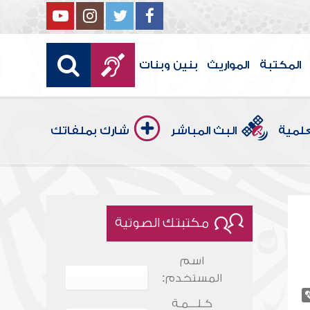
المكتبة
المواريث
بنين وبنات
علمية
البث المباشر
شارك بملفاتك
مكتبتك الصوتية
اسم
المستخدم:
كـلـــمـة