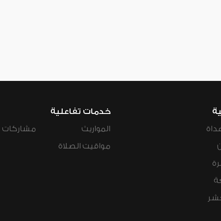
ية
خدمات تفاعلية
داة
المواريث
مشاركات ال
مواقيت الصلاة
رة
ة
عشر