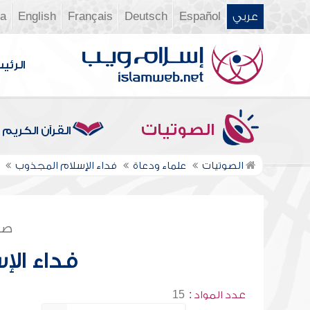
عربي
Español
Deutsch
Français
English
ia
الرئي
الصوتيات
القرآن الكريم
الصوتيات
علماء ودعاة
فداء الإسلام المجذوب
صف
فداء ال
عدد المواد :
15