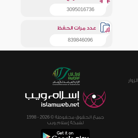
3095016736
عدد مرات الحفظ
839846096
زوار
جميع الحقوق محفوظة © 2026 - 1998
لشبكة إسلام ويب