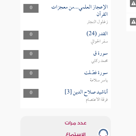
الإعجاز العلمي...من معجزات
0
القرآن
زغلول النجار
القدر (24)
0
سفر الحوالي
سورة ق
0
محمد ركابي
سورة فصّلت
0
ياسر سلامة
أناشيد صلاح الدين [3]
0
فرقة الاعتصام
عدد مرات
الاستماع