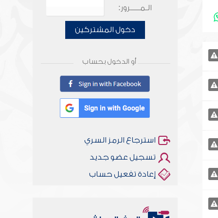
الـمـــــرور:
دخول المشتركين
أو الدخول بحساب
استرجاع الرمز السري
تسجيل عضو جديد
إعادة تفعيل حساب