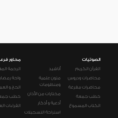
الصوتيات
محاور فرع
القرآن الكريم
أناشيد
الرحمة المه
محاضرات ودروس
متون علمية
واحة رمضان
ومنظومات
محاضرات مفرغة
الحج و العم
مختارات من الأذان
خطب جمعة
خطب جمع
أدعية و أذكار
الكتاب المسموع
القراءات ال
استراحة التسجيلات