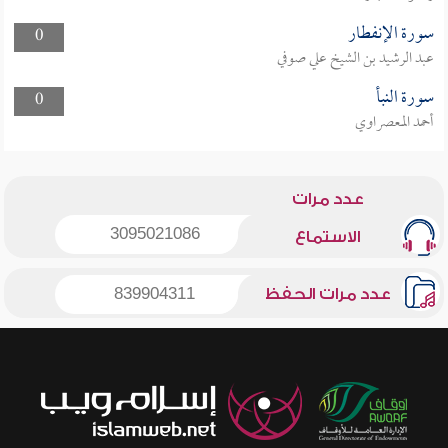
سورة الإنفطار
0
عبد الرشيد بن الشيخ علي صوفي
سورة النبأ
0
أحمد المعصراوي
عدد مرات
3095021086
الاستماع
عدد مرات الحفظ
839904311