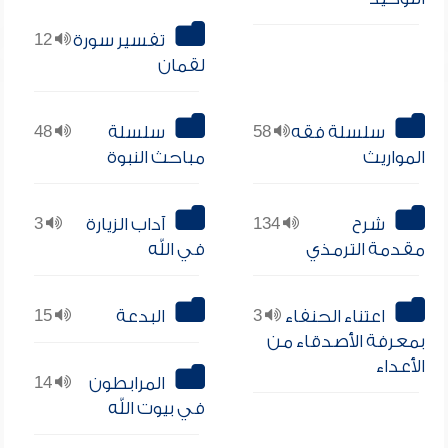
تفسير سورة
12
لقمان
سلسلة فقه
58
سلسلة
48
المواريث
مباحث النبوة
شرح
134
آداب الزيارة
3
مقدمة الترمذي
في الله
اعتناء الحنفاء
3
البدعة
15
بمعرفة الأصدقاء من
الأعداء
المرابطون
14
في بيوت الله