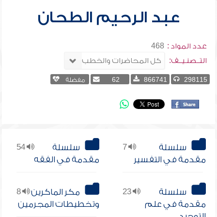
عبد الرحيم الطحان
عدد المواد :
468
التــصنـيــف:
298115
866741
62
مفضلة
سلسلة
7
سلسلة
54
مقدمة في التفسير
مقدمة في الفقه
سلسلة
23
مكر الماكرين
8
مقدمة في علم
وتخطيطات المجرمين
التوحيد