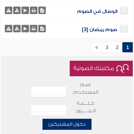
الوصال في الصوم
صوم رمضان [3]
3
2
1
مكتبتك الصوتية
اسم
المستخدم:
كـلـــمـة
الـمـــــرور:
دخول المشتركين