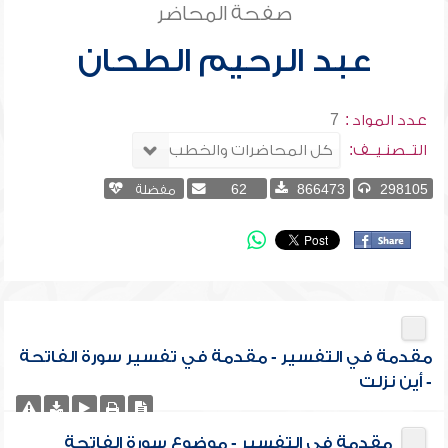
صفحة المحاضر
عبد الرحيم الطحان
عدد المواد :
7
التــصنـيــف:
298105
866473
62
مفضلة
مقدمة في التفسير - مقدمة في تفسير سورة الفاتحة
- أين نزلت
مقدمة في التفسير - موضوع سورة الفاتحة