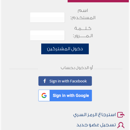
اسم
المستخدم:
كـلـــمـة
الـمـــــرور:
دخول المشتركين
أو الدخول بحساب
استرجاع الرمز السري
تسجيل عضو جديد