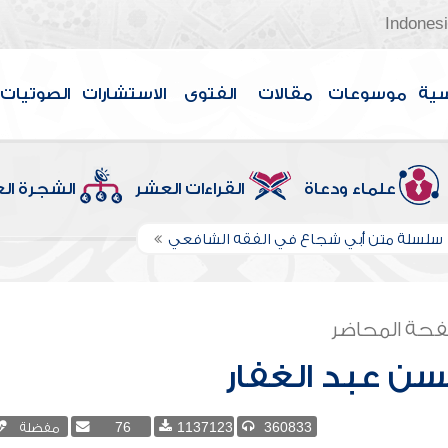
Indones
سية
موسوعات
مقالات
الفتوى
الاستشارات
الصوتيات
علماء ودعاة
القراءات العشر
الشجرة ال
سلسلة متن أبي شجاع في الفقه الشافعي
حة المحاضر
ن عبد الغفار
360833
1137123
76
مفضلة