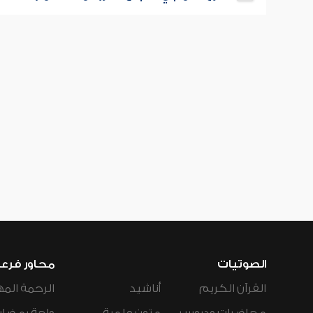
الصوتيات
محاور فرع
القرآن الكريم
أناشيد
الرحمة المه