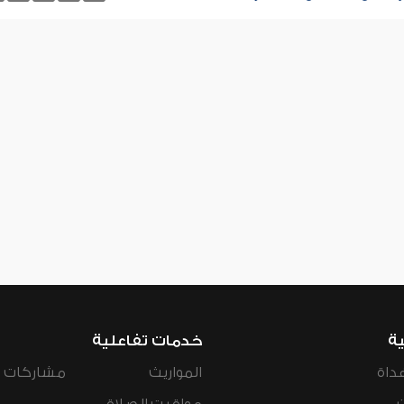
ية
خدمات تفاعلية
داة
المواريث
مشاركات ال