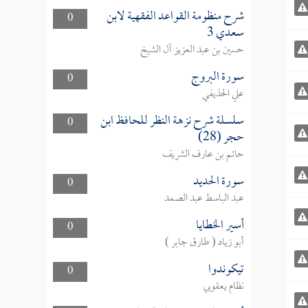
شرح منظومة القواعد الفقهية لابن
0
سعدي 3
حسين بن عبد العزيز آل الشيخ
سورة البروج
0
علي الحذيفي
سلسلة شرح نزهة النظر للحافظ ابن
0
حجر (28)
حاتم بن عارف الشريف
سورة الحديد
0
عبد الباسط عبد الصمد
أسير الخطايا
0
أبو زياد ( طارق جابر )
تيكوندوا
0
نظام يعقوبي