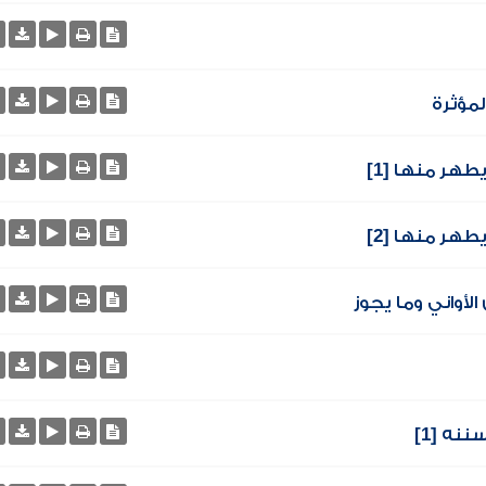
لمؤثرة
هر منها [1]
هر منها [2]
أواني وما يجوز
ه [1]