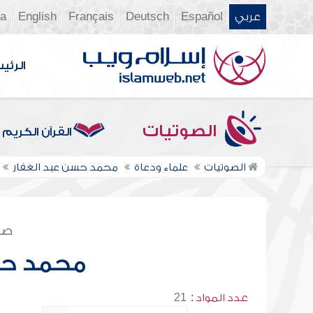
عربي
Español
Deutsch
Français
English
ia
الرئي
الصوتيات
القرآن الكريم
الصوتيات
علماء ودعاة
محمد حسن عبد الغفار
صف
محمد حس
عدد المواد :
21