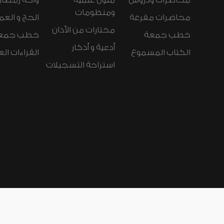
محاضرات ودروس
متون علمية
واحة رمضان
ومنظومات
محاضرات مفرغة
الحج و العم
مختارات من الأذان
خطب جمعة
خطب جمع
أدعية و أذكار
الكتاب المسموع
القراءات ال
استراحة التسجيلات
لغات الموقع:
عربي
Español
Deutsch
nçais