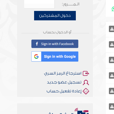
الـمـــــرور:
دخول المشتركين
أو الدخول بحساب
استرجاع الرمز السري
تسجيل عضو جديد
إعادة تفعيل حساب