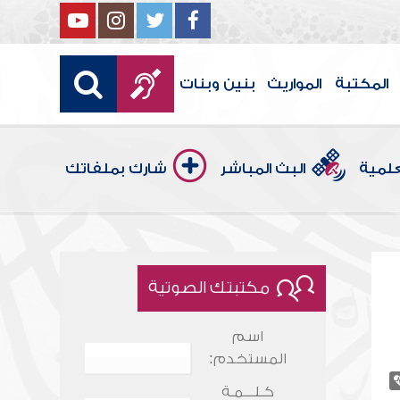
المكتبة
المواريث
بنين وبنات
علمية
البث المباشر
شارك بملفاتك
مكتبتك الصوتية
اسم
المستخدم:
كـلـــمـة