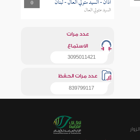
أذان - السيد متولي العال - لبنان
0
السيد متولي العال
عدد مرات
الاستماع
3095011421
عدد مرات الحفظ
839799117
زوار