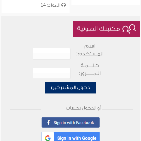
المواد: 14
مكتبتك الصوتية
اسم
المستخدم:
كـلـــمـة
الـمـــــرور:
دخول المشتركين
أو الدخول بحساب