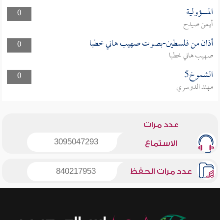
المسؤولية
0
أيمن صيدح
أذان من فلسطين-بصوت صهيب هاني خطبا
0
صهيب هاني خطبا
الشموخ5
0
مهند الدوسري
عدد مرات
3095047293
الاستماع
عدد مرات الحفظ
840217953