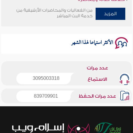
من الفعاليات والمحاضرات الأرشيفية من
المزيد
وأمنهم من خوف 9
خدمة البث المباشر
سلسلة محاضرات نفحات رمضانية 1444هـ
الأكثر استماعا لهذا الشهر
عدد مرات
3095003318
الاستماع
عدد مرات الحفظ
839709901