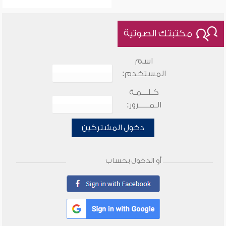
مكتبتك الصوتية
اسم
المستخدم:
كـلـــمـة
الـمـــــرور:
دخول المشتركين
أو الدخول بحساب