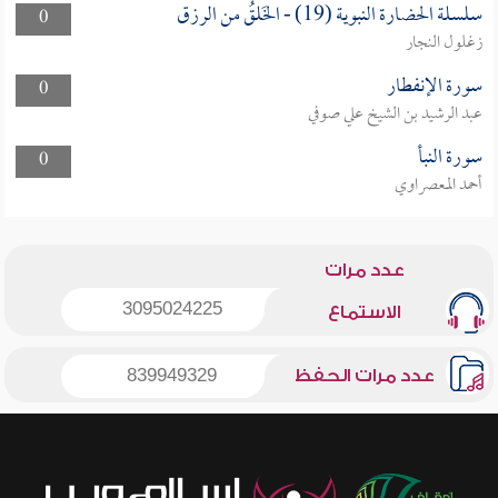
سلسلة الحضارة النبوية (19) - الخَلقُ من الرزق
0
زغلول النجار
سورة الإنفطار
0
عبد الرشيد بن الشيخ علي صوفي
سورة النبأ
0
أحمد المعصراوي
عدد مرات
3095024225
الاستماع
عدد مرات الحفظ
839949329