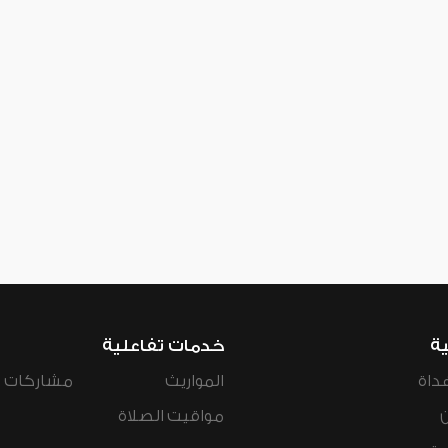
ية
خدمات تفاعلية
داة
المواريث
مشاركات ال
مواقيت الصلاة