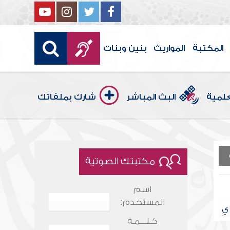
المكتبة
المواريث
بنين وبنات
علمية
البث المباشر
شارك بملفاتك
مكتبتك الصوتية
اسم
المستخدم:
ي
كـلـــمـة