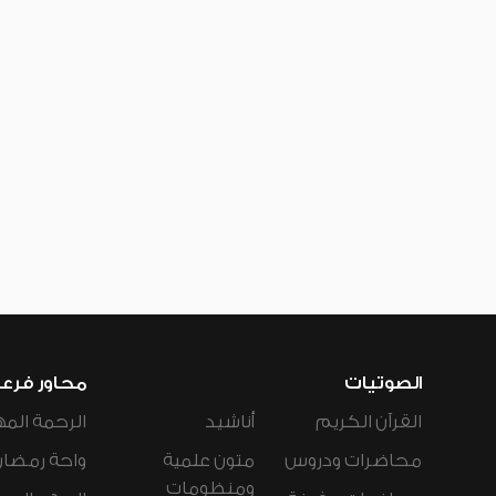
الصوتيات
محاور فرع
القرآن الكريم
أناشيد
الرحمة المه
محاضرات ودروس
متون علمية
واحة رمضان
ومنظومات