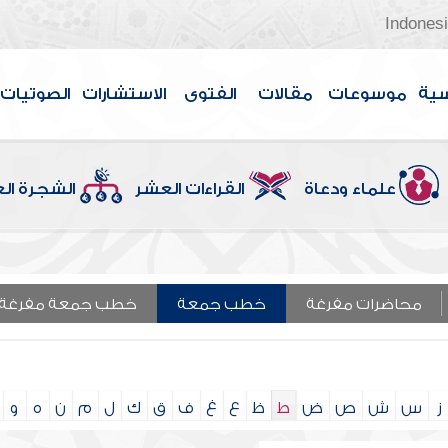
Indones
سية
موسوعات
مقالات
الفتوى
الاستشارات
الصوتيات
علماء ودعاة
القراءات العشر
الشجرة ال
محاضرات مفرغة
خطب جمعة
خطب جمعة مفرغة
ز
س
ش
ص
ض
ط
ظ
ع
غ
ف
ق
ك
ل
م
ن
ه
و