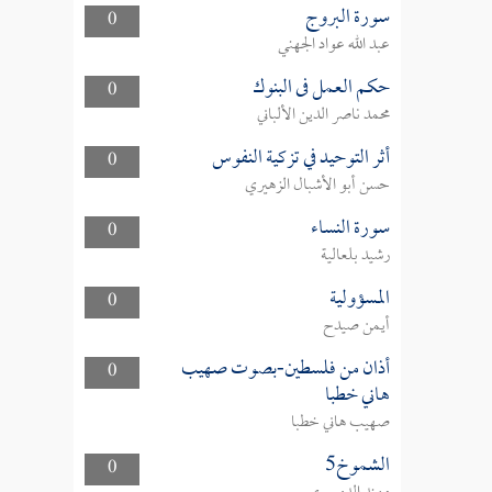
سورة البروج
0
عبد الله عواد الجهني
حكم العمل فى البنوك
0
محمد ناصر الدين الألباني
أثر التوحيد في تزكية النفوس
0
حسن أبو الأشبال الزهيري
سورة النساء
0
رشيد بلعالية
المسؤولية
0
أيمن صيدح
أذان من فلسطين-بصوت صهيب
0
هاني خطبا
صهيب هاني خطبا
الشموخ5
0