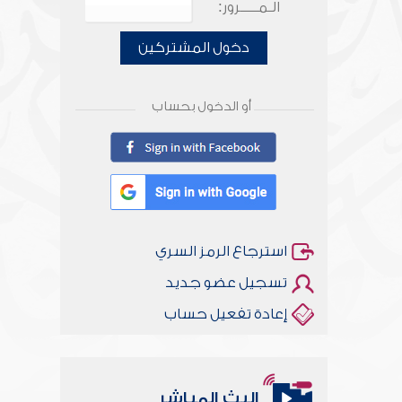
الـمـــــرور:
دخول المشتركين
أو الدخول بحساب
استرجاع الرمز السري
تسجيل عضو جديد
إعادة تفعيل حساب
البث المباشر