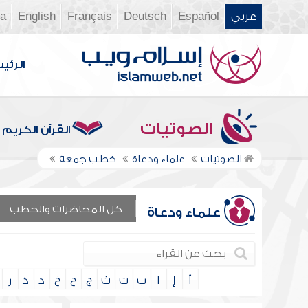
عربي
Español
Deutsch
Français
English
ia
الرئي
الصوتيات
القرآن الكريم
الصوتيات
علماء ودعاة
خطب جمعة
كل المحاضرات والخطب
علماء ودعاة
أ
إ
ا
ب
ت
ث
ج
ح
خ
د
ذ
ر