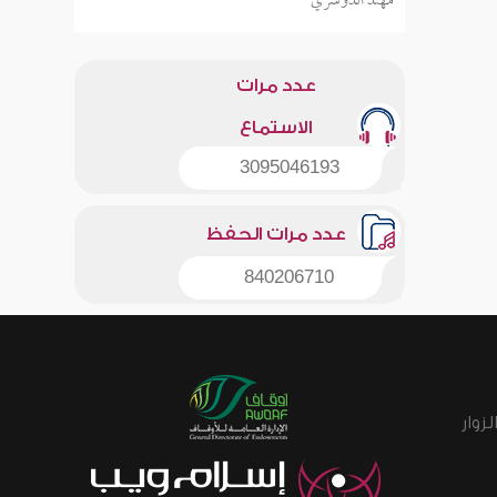
مهند الدوسري
عدد مرات
الاستماع
3095046193
عدد مرات الحفظ
840206710
زوار