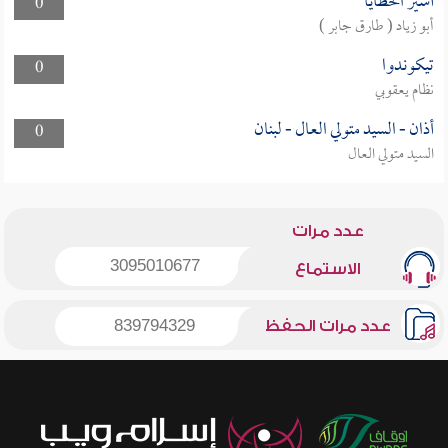
أسير الخطايا
0
أبو زياد ( طارق جابر )
تيكوندوا
0
نظام يعقوبي
أذان - السيد متولي العال - لبنان
0
السيد متولي العال
عدد مرات
3095010677
الاستماع
عدد مرات الحفظ
839794329