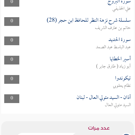
سورة البروج
0
علي الحذيفي
سلسلة شرح نزهة النظر للحافظ ابن حجر (28)
0
حاتم بن عارف الشريف
سورة الحديد
0
عبد الباسط عبد الصمد
أسير الخطايا
0
أبو زياد ( طارق جابر )
تيكوندوا
0
نظام يعقوبي
أذان - السيد متولي العال - لبنان
0
السيد متولي العال
عدد مرات