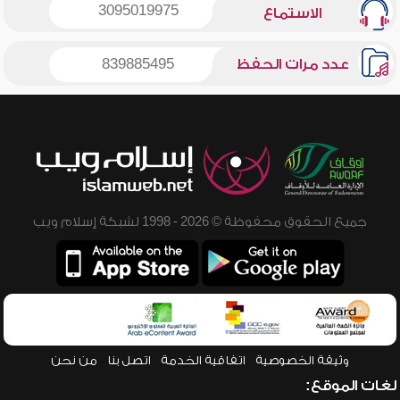
3095019975
الاستماع
عدد مرات الحفظ
839885495
جميع الحقوق محفوظة © 2026 - 1998 لشبكة إسلام ويب
وثيقة الخصوصية
اتفاقية الخدمة
اتصل بنا
من نحن
لغات الموقع: