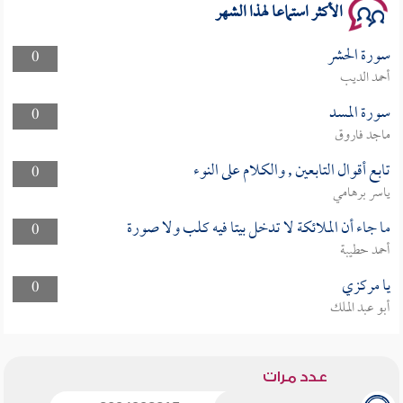
الأكثر استماعا لهذا الشهر
سورة الحشر
0
أحمد الديب
سورة المسد
0
ماجد فاروق
تابع أقوال التابعين , والكلام على النوء
0
ياسر برهامي
ما جاء أن الملائكة لا تدخل بيتا فيه كلب ولا صورة
0
أحمد حطيبة
يا مركزي
0
أبو عبد الملك
عدد مرات