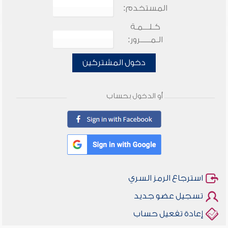
المستخدم:
كـلـــمـة
الـمـــــرور:
دخول المشتركين
أو الدخول بحساب
استرجاع الرمز السري
تسجيل عضو جديد
إعادة تفعيل حساب